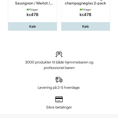
Sauvignon / Merlot /
champagneglas 2-pack
Bordeaux vinglas 2-pack
C
På lager
På lager
kr.478
kr.478
Køb
Køb
3000 produkter til både hjemmebaren og
professionel baren
Levering på 2–5 hverdage.
Sikre betalinger