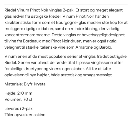
Riedel Vinum Pinot Noir vinglas 2-pak. Et stort og meget elegant
glas rødvin fra østrigske Riedel. Vinum Pinot Noir har den
karakteristiske form som et Bourgogne-glas med en stor kop for at
muliggøre rigelig oxidation, samt en mindre åbning, der virkelig
koncentrerer aromaerne. Dette vinglas er hovedsageligt designet
til vine fra Bordeaux med Pinot Noir druen, men er også rigtig
velegnet til stærke italienske vine som Amarone og Barolo.
Vinum er en af ​​de mest populære serier af vinglas fra det østrigske
Riedel. Serien var blandt de første til at tilpasse vinglassene efter
forskellige druetyper og vinens egenskaber. Alt for at løfte
oplevelsen til nye højder, både æstetisk og smagsmæssigt.
Materiale: Blyfri krystal
Højde: 210 mm
Volumen: 70 cl
Leveres i 2-pak
Tåler opvaskemaskine