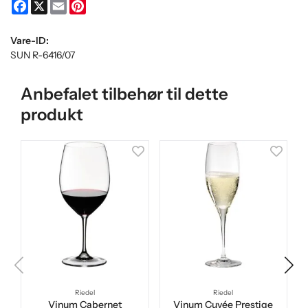
Facebook
X
Email
Pinterest
Vare-ID:
SUN R-6416/07
Anbefalet tilbehør til dette
produkt
Riedel
Riedel
Vinum Cabernet
Vinum Cuvée Prestige