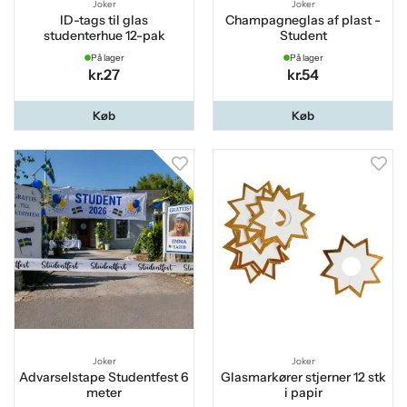
Joker
Joker
ID-tags til glas
Champagneglas af plast -
studenterhue 12-pak
Student
På lager
På lager
kr.27
kr.54
Køb
Køb
Joker
Joker
Advarselstape Studentfest 6
Glasmarkører stjerner 12 stk
meter
i papir