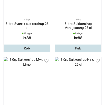
Slörp
Slörp
Slörp Svensk sukkersirup 25
Slörp Sukkersirup
cl
Vaniljestang 25 cl
På lager
På lager
kr.88
kr.88
Køb
Køb