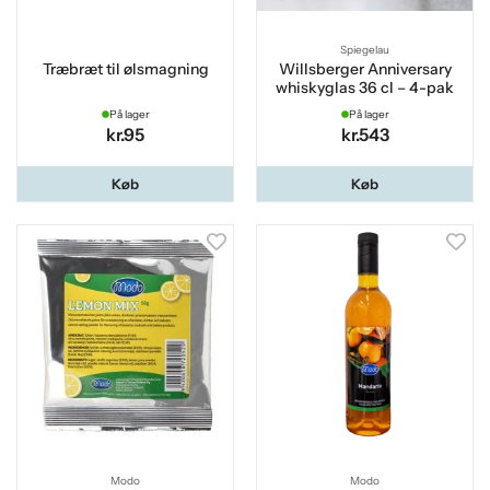
Spiegelau
Træbræt til ølsmagning
Willsberger Anniversary
whiskyglas 36 cl – 4-pak
På lager
På lager
kr.95
kr.543
Køb
Køb
Modo
Modo