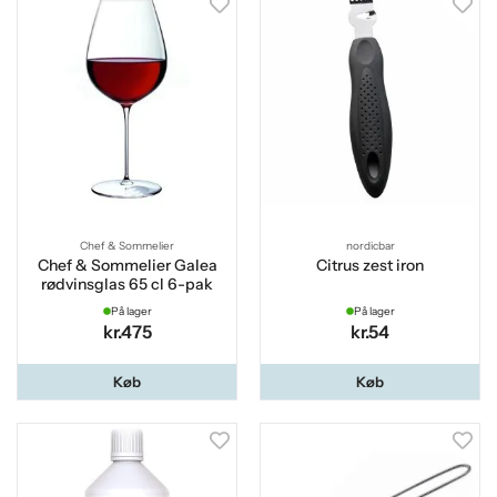
Chef & Sommelier
nordicbar
Chef & Sommelier Galea
Citrus zest iron
rødvinsglas 65 cl 6-pak
På lager
På lager
kr.475
kr.54
Køb
Køb