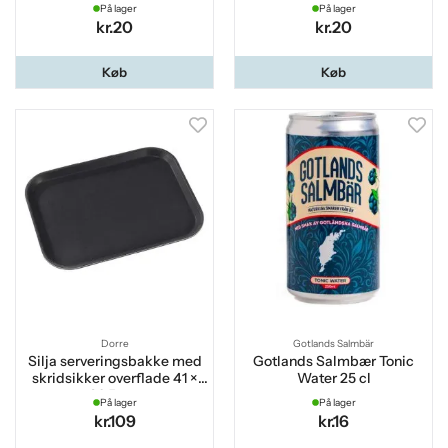
På lager
På lager
kr.20
kr.20
Køb
Køb
Dorre
Gotlands Salmbär
Silja serveringsbakke med
Gotlands Salmbær Tonic
skridsikker overflade 41 ×
Water 25 cl
30,5 cm
På lager
På lager
kr.109
kr.16