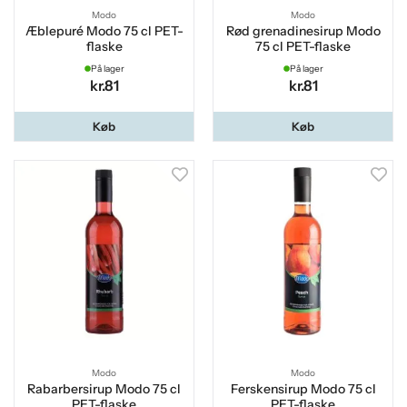
Modo
Modo
Æblepuré Modo 75 cl PET-
Rød grenadinesirup Modo
flaske
75 cl PET-flaske
På lager
På lager
kr.81
kr.81
Køb
Køb
Modo
Modo
Rabarbersirup Modo 75 cl
Ferskensirup Modo 75 cl
PET-flaske
PET-flaske