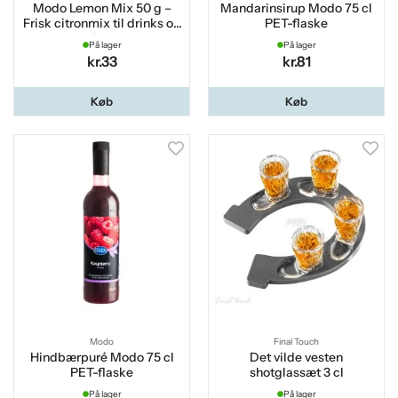
Modo Lemon Mix 50 g –
Mandarinsirup Modo 75 cl
Frisk citronmix til drinks og
PET-flaske
bagning m.m.
På lager
På lager
kr.33
kr.81
Køb
Køb
Modo
Final Touch
Hindbærpuré Modo 75 cl
Det vilde vesten
PET-flaske
shotglassæt 3 cl
På lager
På lager