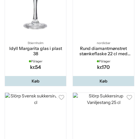
Stiernholm
nordicbar
Idyll Margarita glas i plast
Rund diamantmønstret
38
stænkeflaske 22 cl med
hældetud
På lager
På lager
kr.54
kr.170
Køb
Køb