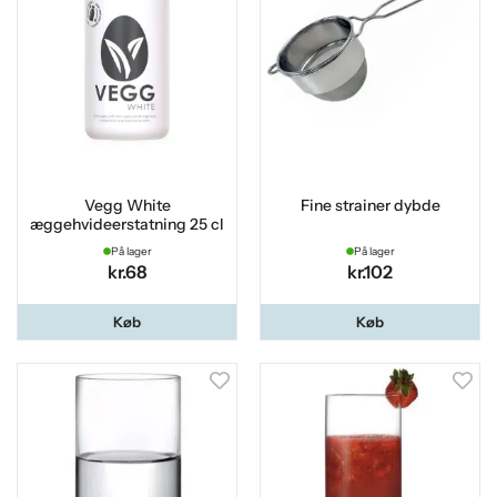
Vegg White
Fine strainer dybde
æggehvideerstatning 25 cl
På lager
På lager
kr.68
kr.102
Køb
Køb