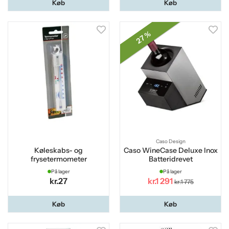
Køb
Køb
27 %
Caso Design
Køleskabs- og
Caso WineCase Deluxe Inox
frysetermometer
Batteridrevet
På lager
På lager
kr.27
kr.1 291
kr.1 775
Køb
Køb