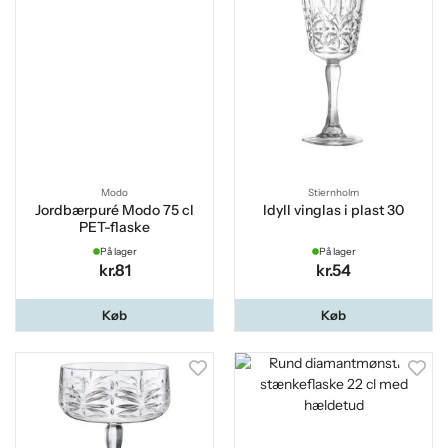
Modo
Stiernholm
Jordbærpuré Modo 75 cl
Idyll vinglas i plast 30
PET-flaske
På lager
På lager
kr.81
kr.54
Køb
Køb