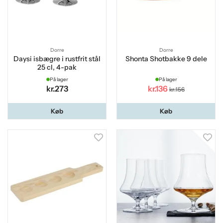
Dorre
Dorre
Daysi isbægre i rustfrit stål
Shonta Shotbakke 9 dele
25 cl, 4-pak
På lager
På lager
kr.273
kr.136
kr.156
Køb
Køb