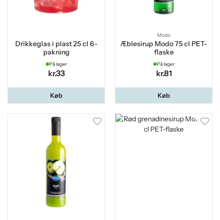
Modo
Drikkeglas i plast 25 cl 6-
Æblesirup Modo 75 cl PET-
pakning
flaske
På lager
På lager
kr.33
kr.81
Køb
Køb