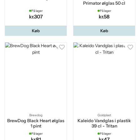
Primator ølglas 50 cl
På lager
På lager
kr.307
kr.58
Køb
Køb
Brewdog
Goldplast
BrewDog Black Heart ølglas
Kaleido Vandglas i plastik
1 pint
39 cl - Tritan
På lager
På lager
kr.81
kr.47