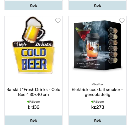
Køb
Køb
MikaMax
Barskilt "Fresh Drinks - Cold
Elektrisk cocktail smoker –
Beer" 30x40 cm
genopladelig
På lager
På lager
kr.136
kr.273
Køb
Køb