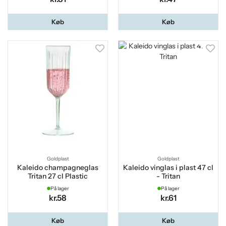
Køb
Køb
Goldplast
Goldplast
Kaleido champagneglas
Kaleido vinglas i plast 47 cl
Tritan 27 cl Plastic
- Tritan
På lager
På lager
kr.58
kr.61
Køb
Køb