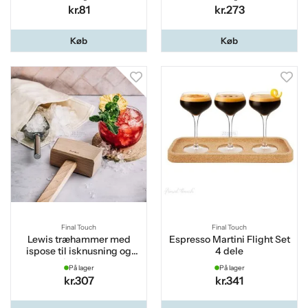
kr.81
kr.273
Køb
Køb
Final Touch
Final Touch
Lewis træhammer med
Espresso Martini Flight Set
ispose til isknusning og
4 dele
isskovl
På lager
På lager
kr.307
kr.341