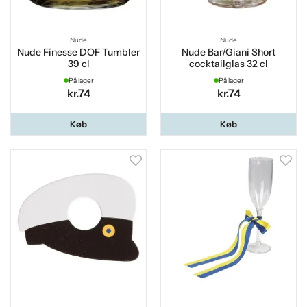
Nude
Nude
Nude Finesse DOF Tumbler
Nude Bar/Giani Short
39 cl
cocktailglas 32 cl
På lager
På lager
kr.74
kr.74
Køb
Køb