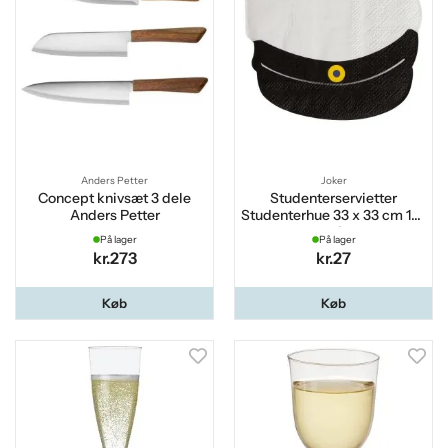
Anders Petter
Joker
Concept knivsæt 3 dele
Studenterservietter
Anders Petter
Studenterhue 33 x 33 cm 16-
pak
På lager
På lager
kr.273
kr.27
Køb
Køb