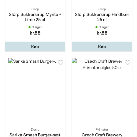
Slörp
Slörp
Slörp Sukkersirup Mynte +
Slörp Sukkersirup Hindbær
Lime 25 cl
25 cl
På lager
På lager
kr.88
kr.88
Køb
Køb
Dorre
Primator
Sarika Smash Burger-sæt
Czech Craft Brewery