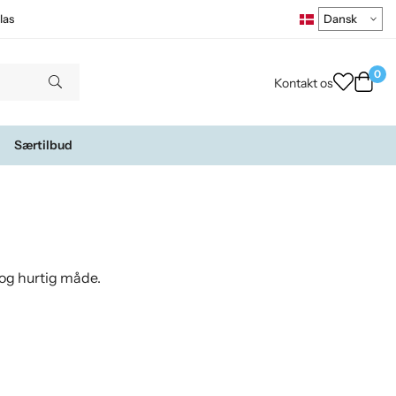
las
0
Kontakt os
Særtilbud
 og hurtig måde.