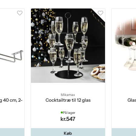
Mikamax
g 40 cm, 2-
Cocktailtræ til 12 glas
Gla
På lager
kr.547
Køb