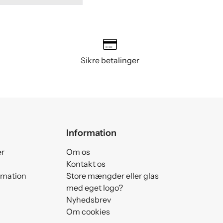
Sikre betalinger
Information
er
Om os
Kontakt os
amation
Store mængder eller glas
med eget logo?
Nyhedsbrev
Om cookies