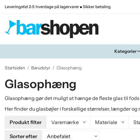
Leveringstid 2-5 hverdage på lagervarer
Sikker betaling
Kategorier
Startsiden
/
Barudstyr
/
Glasophæng
Glasophæng
Glasophæng gør det muligt at hænge de fleste glas til fods 
Her finder du glasbøjler i forskellige størrelser, længder o
Produkt filter
Varemærke
Materiale
St
Sorter efter