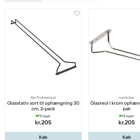
Bar Professional
nordicbar
Glasstativ sort til ophængning 30
Glasreol i krom ophæn
cm, 2-pack
pak
På lager
På lager
kr.205
kr.205
Køb
Køb