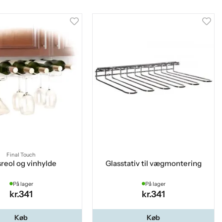
Final Touch
sreol og vinhylde
Glasstativ til vægmontering
På lager
På lager
kr.341
kr.341
Køb
Køb