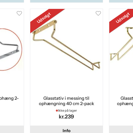
Udsolgt
Udsolgt
 ophæng 2-
Glasstativ i messing til
Glasst
ophængning 40 cm 2-pack
ophæng
Ikke på lager
kr.239
Info