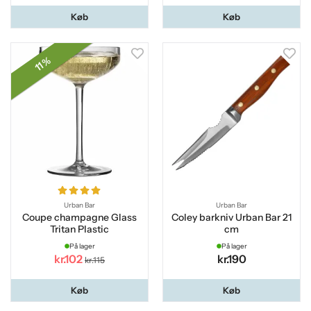
Køb
Køb
11 %
Urban Bar
Urban Bar
Coupe champagne Glass
Coley barkniv Urban Bar 21
Tritan Plastic
cm
På lager
På lager
kr.102
kr.190
kr.115
Køb
Køb