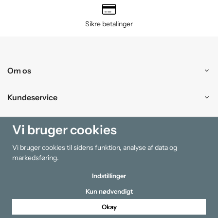
Sikre betalinger
Om os
Kundeservice
Handle ind
Vi bruger cookies
Vi bruger cookies til sidens funktion, analyse af data og
Information
markedsføring.
Indstillinger
Kun nødvendigt
Okay