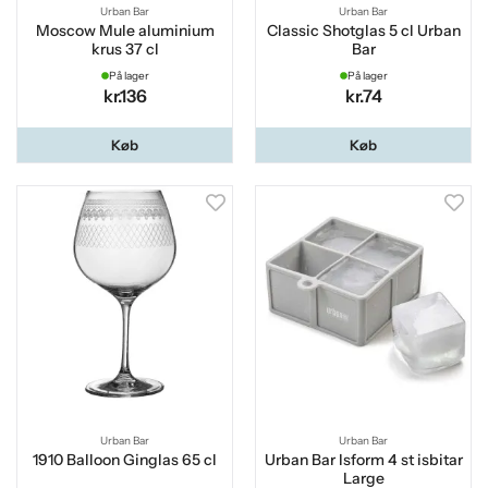
Urban Bar
Urban Bar
Moscow Mule aluminium
Classic Shotglas 5 cl Urban
krus 37 cl
Bar
På lager
På lager
kr.136
kr.74
Køb
Køb
Urban Bar
Urban Bar
1910 Balloon Ginglas 65 cl
Urban Bar Isform 4 st isbitar
Large