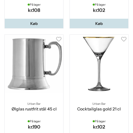
På lager
På lager
kr.108
kr.102
Køb
Køb
Urban Bar
Urban Bar
Ølglas rustfrit stål 45 cl
Cocktailglas gold 21 cl
På lager
På lager
kr.190
kr.102