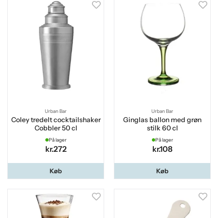
Urban Bar
Urban Bar
Coley tredelt cocktailshaker
Ginglas ballon med grøn
Cobbler 50 cl
stilk 60 cl
På lager
På lager
kr.272
kr.108
Køb
Køb