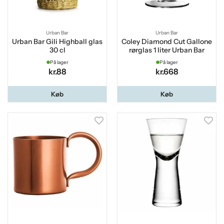
Urban Bar
Urban Bar
Urban Bar Gili Highball glas
Coley Diamond Cut Gallone
30 cl
rørglas 1 liter Urban Bar
På lager
På lager
kr.88
kr.668
Køb
Køb