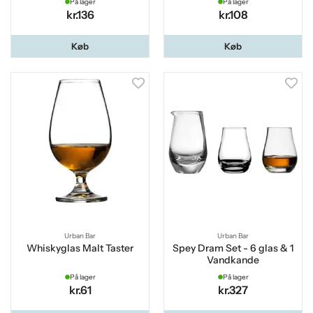
På lager
På lager
kr.136
kr.108
Køb
Køb
Urban Bar
Urban Bar
Whiskyglas Malt Taster
Spey Dram Set - 6 glas & 1
Vandkande
På lager
På lager
kr.61
kr.327