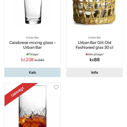
Urban Bar
Urban Bar
Calabrese mixing glass -
Urban Bar Gili Old
Urban Bar
Fashioned glas 30 cl
På lager
Ikke på lager
kr.238
kr.88
kr.340
Køb
Info
Udsolgt