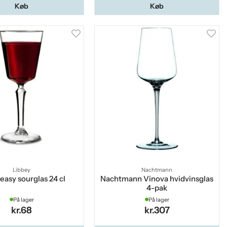
Køb
Køb
Libbey
Nachtmann
asy sourglas 24 cl
Nachtmann Vinova hvidvinsglas
4-pak
På lager
På lager
kr.68
kr.307