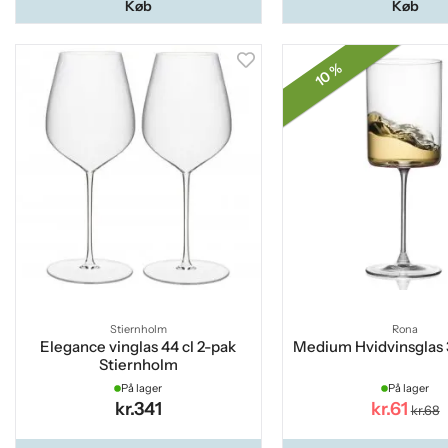
Køb
Køb
10 %
Stiernholm
Rona
Elegance vinglas 44 cl 2-pak
Medium Hvidvinsglas 
Stiernholm
På lager
På lager
kr.341
kr.61
kr.68