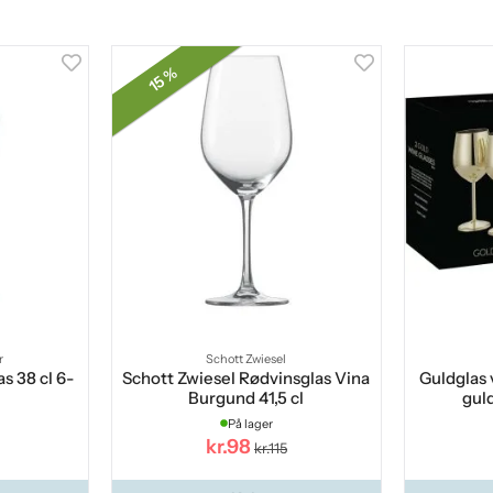
15 %
r
Schott Zwiesel
s 38 cl 6-
Schott Zwiesel Rødvinsglas Vina
Guldglas v
Burgund 41,5 cl
gul
På lager
kr.98
kr.115