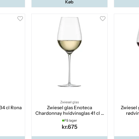
Køb
Zwiesel glas
34 cl Rona
Zwiesel glas Enoteca
Zwiesel 
Chardonnay hvidvinsglas 41 cl 2
rødvin
pak
På lager
kr.675