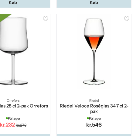
Køb
Køb
Orrefors
Riedel
las 28 cl 2-pak Orrefors
Riedel Veloce Roséglas 34,7 cl 2-
pak
På lager
På lager
kr.232
kr.546
kr.273