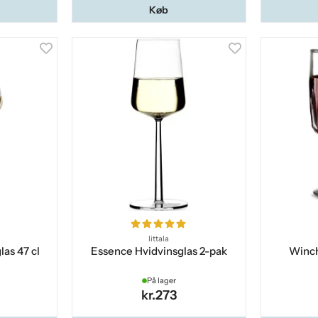
Køb
Iittala
las 47 cl
Essence Hvidvinsglas 2-pak
Winch
På lager
kr.273