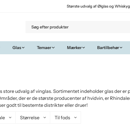
Største udvalg af Ølglas og Whiskyg
Glas
Temaer
Mærker
Bartilbehør
es store udvalg af vinglas. Sortimentet indeholder glas der er
mråder, der er de største producenter af hvidvin, er Rhindale
er godt til bestemte distrikter eller druer!
ale
Størrelse
Til fods