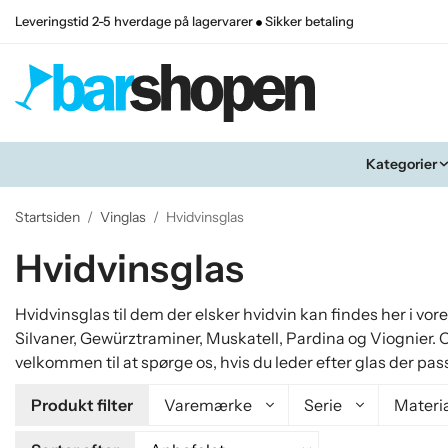
Leveringstid 2-5 hverdage på lagervarer
Sikker betaling
Kategorier
Startsiden
/
Vinglas
/
Hvidvinsglas
Hvidvinsglas
Hvidvinsglas til dem der elsker hvidvin kan findes her i vor
Silvaner, Gewürztraminer, Muskatell, Pardina og Viognier. O
velkommen til at spørge os, hvis du leder efter glas der pass
Produkt filter
Varemærke
Serie
Materi