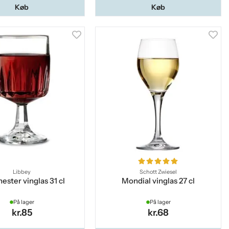
Køb
Køb
Libbey
Schott Zwiesel
ester vinglas 31 cl
Mondial vinglas 27 cl
På lager
På lager
kr.85
kr.68