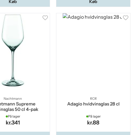
Køb
Køb
Nachtmann
RCR
htmann Supreme
Adagio hvidvinsglas 28 cl
insglas 50 cl 4-pak
På lager
På lager
kr.341
kr.88