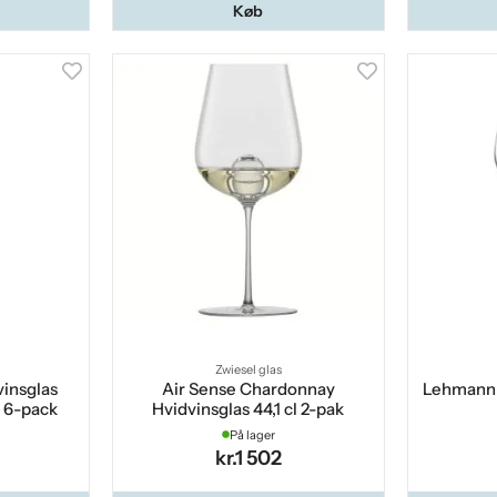
Køb
Zwiesel glas
vinsglas
Air Sense Chardonnay
Lehmann 
l 6-pack
Hvidvinsglas 44,1 cl 2-pak
På lager
kr.1 502