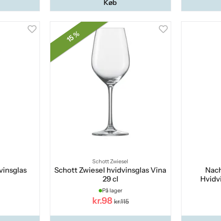
Køb
15 %
Schott Zwiesel
vinsglas
Schott Zwiesel hvidvinsglas Vina
Nac
29 cl
Hvidv
På lager
kr.98
kr.115