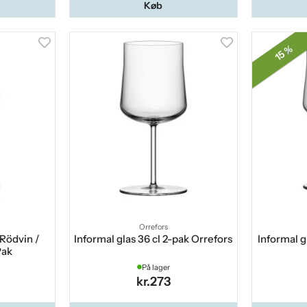
Køb
15 %
Orrefors
 Rödvin /
Informal glas 36 cl 2-pak Orrefors
Informal g
Pak
På lager
kr.273