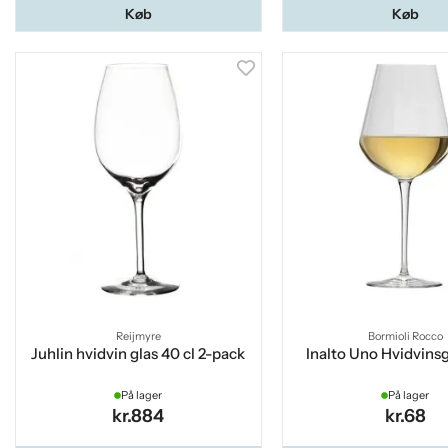
Køb
Køb
Reijmyre
Bormioli Rocco
Juhlin hvidvin glas 40 cl 2-pack
Inalto Uno Hvidvinsg
På lager
På lager
kr.884
kr.68