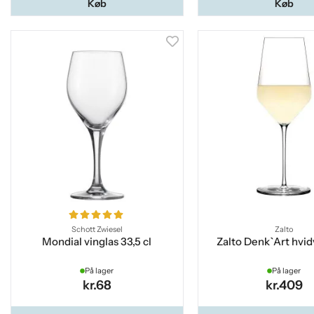
Køb
Køb
Schott Zwiesel
Zalto
Mondial vinglas 33,5 cl
Zalto Denk`Art hvid
På lager
På lager
kr.68
kr.409