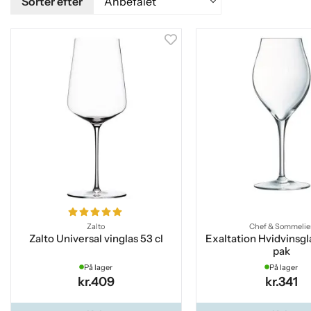
Sorter efter
Zalto
Chef & Sommelie
Zalto Universal vinglas 53 cl
Exaltation Hvidvinsgla
pak
På lager
På lager
kr.409
kr.341