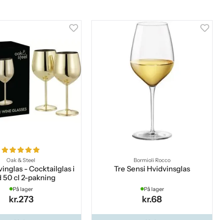
Oak & Steel
Bormioli Rocco
inglas - Cocktailglas i
Tre Sensi Hvidvinsglas
d 50 cl 2-pakning
På lager
På lager
kr.273
kr.68