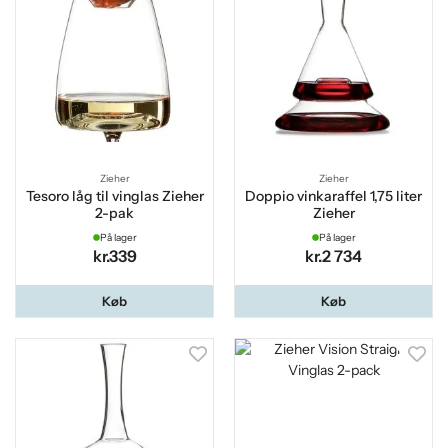
Zieher
Zieher
Tesoro låg til vinglas Zieher
Doppio vinkaraffel 1,75 liter
2-pak
Zieher
På lager
På lager
kr.339
kr.2 734
Køb
Køb