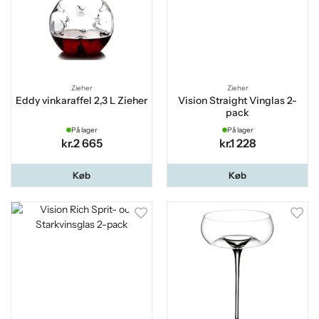
Zieher
Zieher
Eddy vinkaraffel 2,3 L Zieher
Vision Straight Vinglas 2-
pack
På lager
På lager
kr.2 665
kr.1 228
Køb
Køb