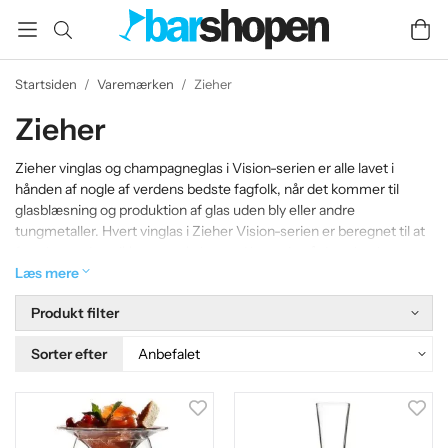
Startsiden
/
Varemærken
/
Zieher
Zieher
Zieher vinglas og champagneglas i Vision-serien er alle lavet i
hånden af ​​nogle af verdens bedste fagfolk, når det kommer til
glasblæsning og produktion af glas uden bly eller andre
tungmetaller. Hvert vinglas i Zieher Vision-serien er beregnet til at
fremhæve de unikke egenskaber ved hver vin på den absolut
bedste måde og er derfor designet og produceret i samarbejde
Læs mere
med sommelier og iværksætter Silvio Nitzsche.
Produkt filter
Sorter efter