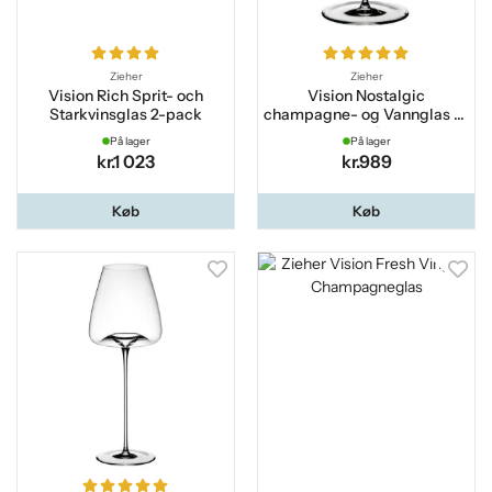
Zieher
Zieher
Vision Rich Sprit- och
Vision Nostalgic
Starkvinsglas 2-pack
champagne- og Vannglas 2-
pack
På lager
På lager
kr.1 023
kr.989
Køb
Køb