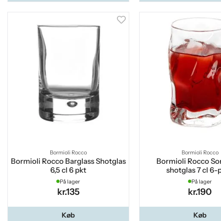
Bormioli Rocco
Bormioli Rocco
Bormioli Rocco Barglass Shotglas
Bormioli Rocco So
6,5 cl 6 pkt
shotglas 7 cl 6-
På lager
På lager
kr.135
kr.190
Køb
Køb