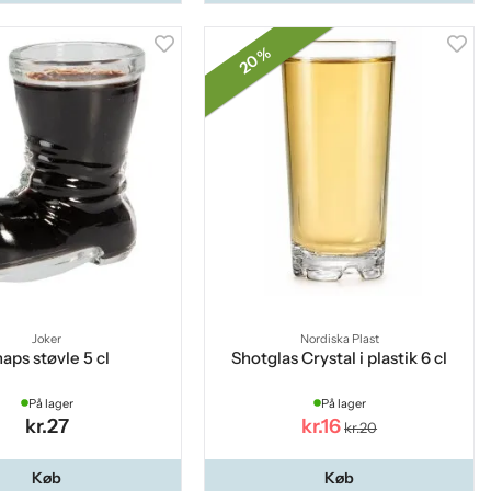
20 %
Joker
Nordiska Plast
aps støvle 5 cl
Shotglas Crystal i plastik 6 cl
På lager
På lager
kr.27
kr.16
kr.20
Køb
Køb