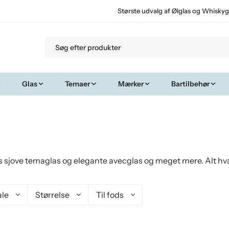
Største udvalg af Ølglas og Whiskyg
Glas
Temaer
Mærker
Bartilbehør
las sjove temaglas og elegante avecglas og meget mere. Alt
ale
Størrelse
Til fods