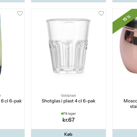
15 %
r
Goldplast
6 cl 6-pak
Shotglas i plast 4 cl 6-pak
Mosco
sta
På lager
kr.67
Køb