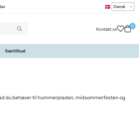
las
0
Kontakt os
Særtilbud
 hvad du behøver til hummerpladen, midsommerfesten og