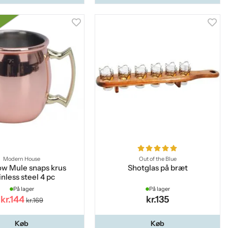
Modern House
Out of the Blue
w Mule snaps krus
Shotglas på bræt
inless steel 4 pc
På lager
På lager
kr.144
kr.135
kr.169
Køb
Køb