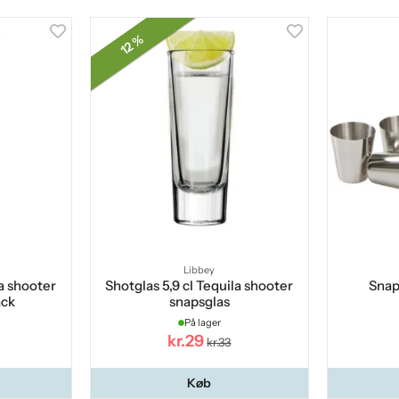
12 %
Libbey
la shooter
Shotglas 5,9 cl Tequila shooter
Snap
ack
snapsglas
På lager
kr.29
kr.33
Køb