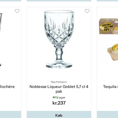
Nachtmann
 Rochére
Noblesse Liqueur Goblet 5,7 cl 4
Tequila 
pak
På lager
kr.237
Køb