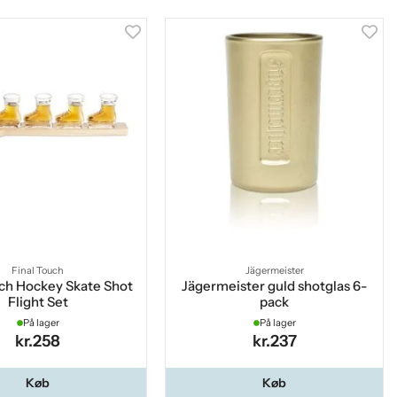
Final Touch
Jägermeister
uch Hockey Skate Shot
Jägermeister guld shotglas 6-
Flight Set
pack
På lager
På lager
kr.258
kr.237
Køb
Køb