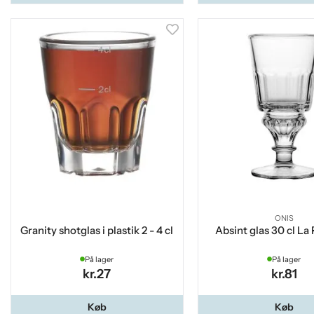
ONIS
Granity shotglas i plastik 2 - 4 cl
Absint glas 30 cl La
På lager
På lager
kr.27
kr.81
Køb
Køb