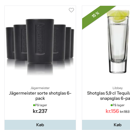
15 %
Jägermeister
Libbey
Jägermeister sorte shotglas 6-
Shotglas 5,9 cl Tequi
pack
snapsglas 6-p
På lager
På lager
kr.237
kr.156
kr.183
Køb
Køb