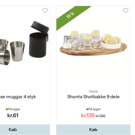
13 %
Dorre
se muggar 4 styk
Shonta Shotbakke 9 dele
På lager
På lager
kr.61
kr.135
kr.156
Køb
Køb