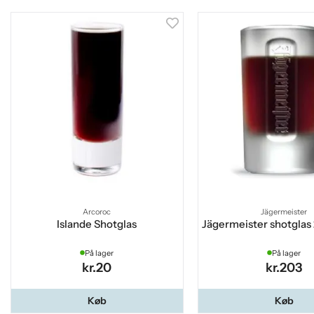
Arcoroc
Jägermeister
Islande Shotglas
Jägermeister shotglas 
På lager
På lager
kr.20
kr.203
Køb
Køb