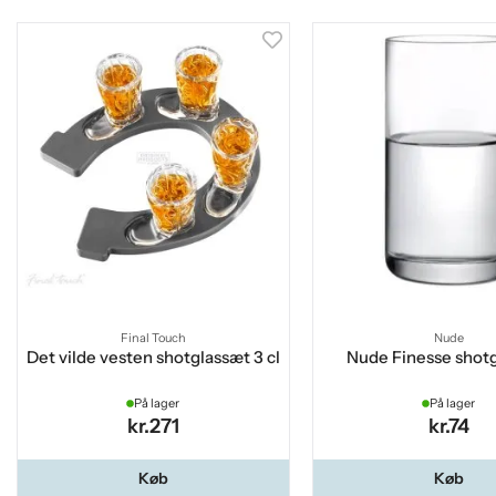
Final Touch
Nude
Det vilde vesten shotglassæt 3 cl
Nude Finesse shotgl
På lager
På lager
kr.271
kr.74
Køb
Køb