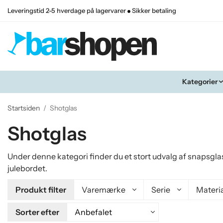
Leveringstid 2-5 hverdage på lagervarer
Sikker betaling
Kategorier
Startsiden
/
Shotglas
Shotglas
Under denne kategori finder du et stort udvalg af snapsg
julebordet.
Produkt filter
Varemærke
Serie
Materi
Sorter efter