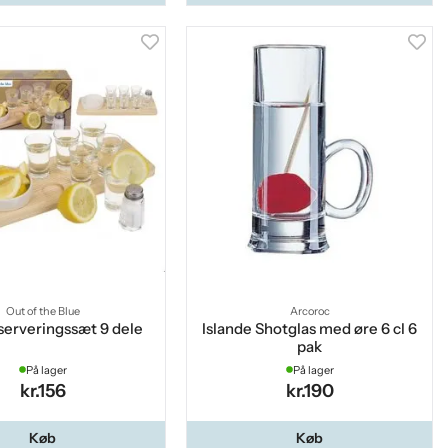
Out of the Blue
Arcoroc
serveringssæt 9 dele
Islande Shotglas med øre 6 cl 6
pak
På lager
På lager
kr.156
kr.190
Køb
Køb