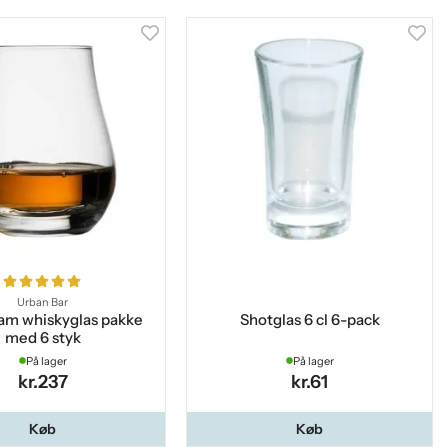
Urban Bar
am whiskyglas pakke
Shotglas 6 cl 6-pack
med 6 styk
På lager
På lager
kr.237
kr.61
Køb
Køb