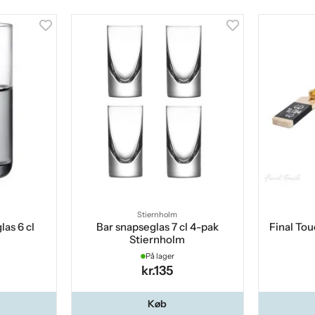
Stiernholm
as 6 cl
Bar snapseglas 7 cl 4-pak
Final To
Stiernholm
På lager
kr.135
Køb