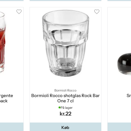
Bormioli Rocco
rgente
Bormioli Rocco shotglas Rock Bar
Sn
pack
One 7 cl
På lager
kr.22
Køb