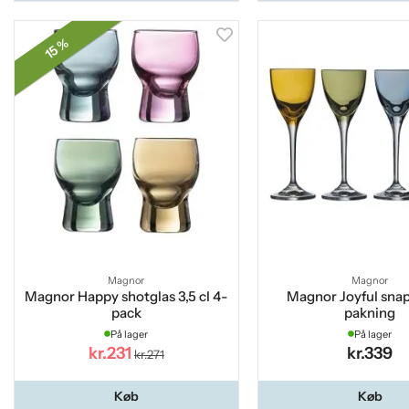
15 %
Magnor
Magnor
Magnor Happy shotglas 3,5 cl 4-
Magnor Joyful snap
pack
pakning
På lager
På lager
kr.231
kr.339
kr.271
Køb
Køb