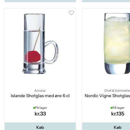
Arcoroc
Chef & Sommelie
Islande Shotglas med øre 6 cl
Nordic Vigne Shotglas 
På lager
På lager
kr.33
kr.135
Køb
Køb