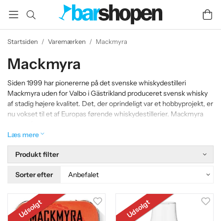
Startsiden
/
Varemærken
/
Mackmyra
Mackmyra
Siden 1999 har pionererne på det svenske whiskydestilleri
Mackmyra uden for Valbo i Gästrikland produceret svensk whisky
af stadig højere kvalitet. Det, der oprindeligt var et hobbyprojekt, er
nu vokset til et af Europas førende whiskydestillerier. Mackmyra
roses både nationalt og internationalt og er siden starten blevet
den førende aktør på det marked, de selv skabte. Svensk whisky!
Læs mere
Produkt filter
Sorter efter
Udsolgt
Udsolgt