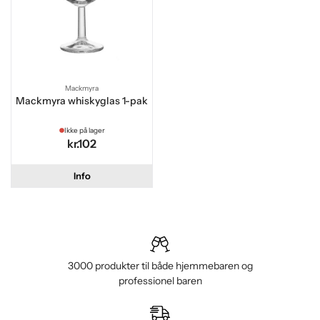
Mackmyra
Mackmyra whiskyglas 1-pak
Ikke på lager
kr.102
Info
3000 produkter til både hjemmebaren og
professionel baren