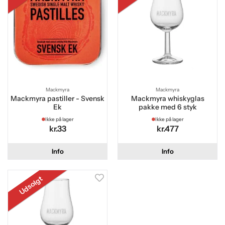
Mackmyra
Mackmyra
Mackmyra pastiller - Svensk
Mackmyra whiskyglas
Ek
pakke med 6 styk
Ikke på lager
Ikke på lager
kr.33
kr.477
Info
Info
Udsolgt