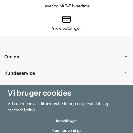
Levering på 2–5 hverdage.
Sikre betalinger
Om os
Kundeservice
Handle ind
Vi bruger cookies
Vi bruger cookies til sidens funktion, analyse af data og
Information
markedsføring.
Indstillinger
Kun nødvendigt