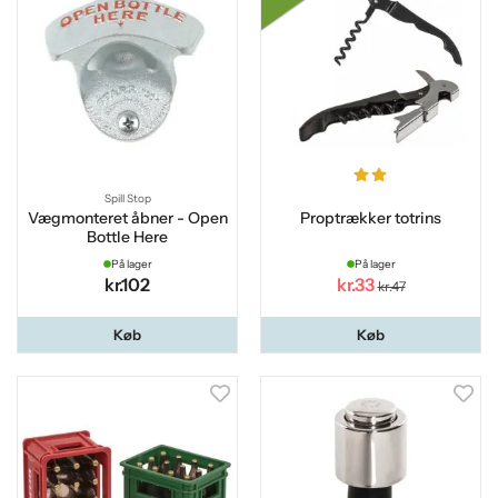
Spill Stop
Vægmonteret åbner - Open
Proptrækker totrins
Bottle Here
På lager
På lager
kr.102
kr.33
kr.47
Køb
Køb