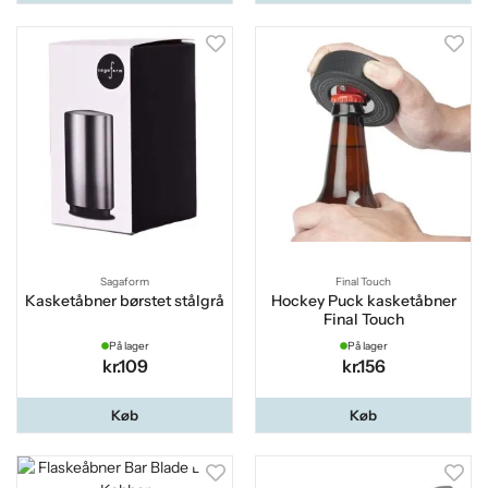
Sagaform
Final Touch
Kasketåbner børstet stålgrå
Hockey Puck kasketåbner
Final Touch
På lager
På lager
kr.109
kr.156
Køb
Køb