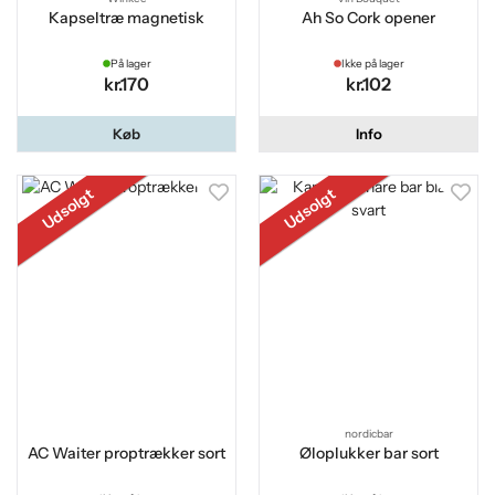
Kapseltræ magnetisk
Ah So Cork opener
På lager
Ikke på lager
kr.170
kr.102
Køb
Info
Udsolgt
Udsolgt
nordicbar
AC Waiter proptrækker sort
Øloplukker bar sort