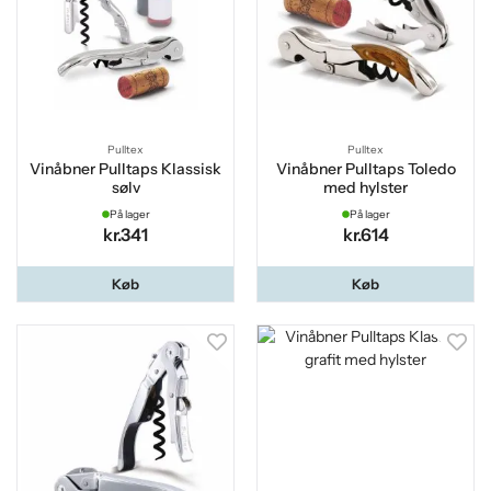
Pulltex
Pulltex
Vinåbner Pulltaps Klassisk
Vinåbner Pulltaps Toledo
sølv
med hylster
På lager
På lager
kr.341
kr.614
Køb
Køb