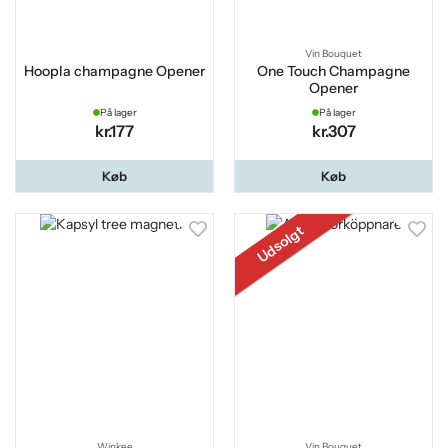
Vin Bouquet
Hoopla champagne Opener
One Touch Champagne
Opener
På lager
På lager
kr.177
kr.307
Køb
Køb
Udsolgt
Winkee
Vin Bouquet