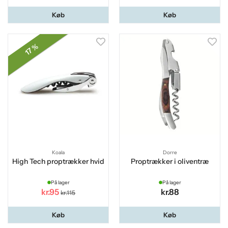
Køb
Køb
17 %
Koala
Dorre
High Tech proptrækker hvid
Proptrækker i oliventræ
På lager
På lager
kr.95
kr.88
kr.115
Køb
Køb