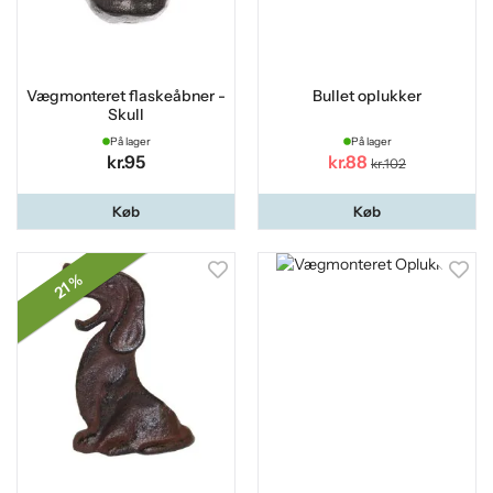
Vægmonteret flaskeåbner -
Bullet oplukker
Skull
På lager
På lager
kr.95
kr.88
kr.102
Køb
Køb
21 %