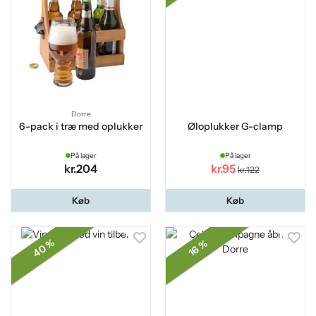
Dorre
6-pack i træ med oplukker
Øloplukker G-clamp
På lager
På lager
kr.204
kr.95
kr.122
Køb
Køb
40 %
16 %