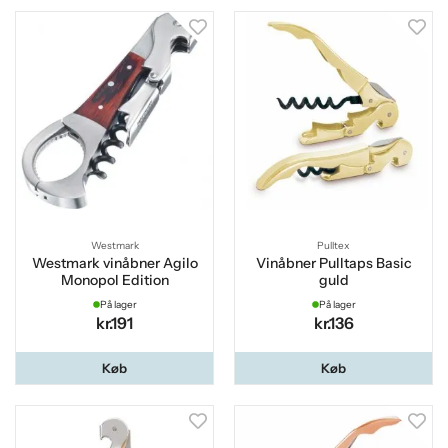
Westmark
Pulltex
Westmark vinåbner Agilo
Vinåbner Pulltaps Basic
Monopol Edition
guld
På lager
På lager
kr.191
kr.136
Køb
Køb