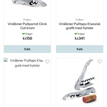
Pulltex
Pulltex
Vinåbner Pullparrot Click
Vinåbner Pulltaps Klassisk
Cut krom
grafit med hylster
På lager
På lager
kr.156
kr.341
Køb
Køb