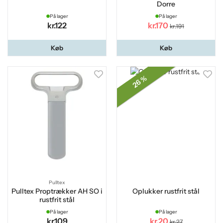
Dorre
På lager
På lager
kr.122
kr.170
kr.191
Køb
Køb
26 %
Pulltex
Pulltex Proptrækker AH SO i
Oplukker rustfrit stål
rustfrit stål
På lager
På lager
kr.109
kr.20
kr.27