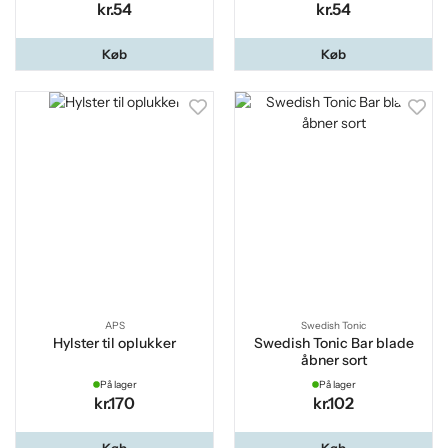
kr.54
kr.54
Køb
Køb
APS
Swedish Tonic
Hylster til oplukker
Swedish Tonic Bar blade
åbner sort
På lager
På lager
kr.170
kr.102
Køb
Køb