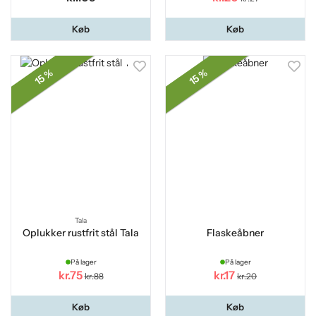
Køb
Køb
15 %
15 %
Tala
Oplukker rustfrit stål Tala
Flaskeåbner
På lager
På lager
kr.75
kr.17
kr.88
kr.20
Køb
Køb