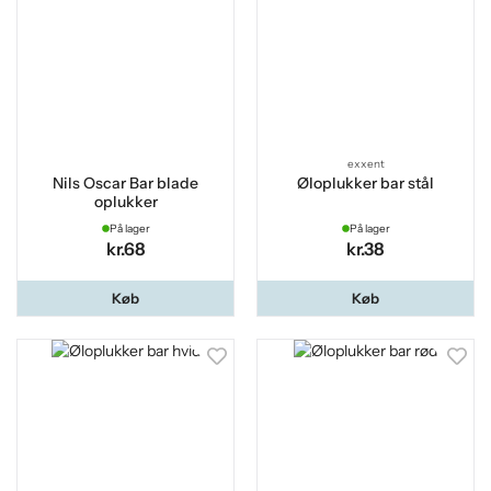
exxent
Nils Oscar Bar blade
Øloplukker bar stål
oplukker
På lager
På lager
kr.68
kr.38
Køb
Køb