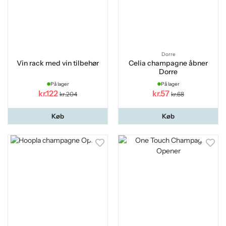
Dorre
Vin rack med vin tilbehør
Celia champagne åbner
Dorre
På lager
På lager
kr.122
kr.57
kr.204
kr.68
Køb
Køb