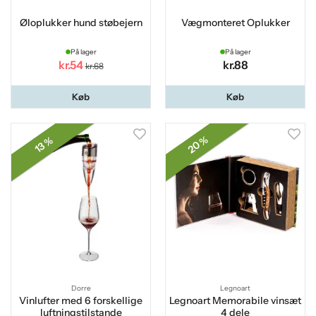
Øloplukker hund støbejern
Vægmonteret Oplukker
På lager
På lager
kr.54
kr.88
kr.68
Køb
Køb
20 %
13 %
Dorre
Legnoart
Vinlufter med 6 forskellige
Legnoart Memorabile vinsæt
luftningstilstande
4 dele