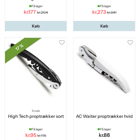
På lager
På lager
kr.177
kr.273
kr.204
kr.341
Køb
Køb
17 %
Koala
High Tech proptrækker sort
AC Waiter proptrækker hvid
På lager
På lager
kr.95
kr.88
kr.115