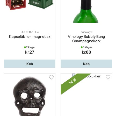
Out of the Blue
Vinology
Kapselåbner, magnetisk
Vinology Bubbly Bung
Champagnekork
På lager
På lager
kr.27
kr.88
Køb
Køb
14 %