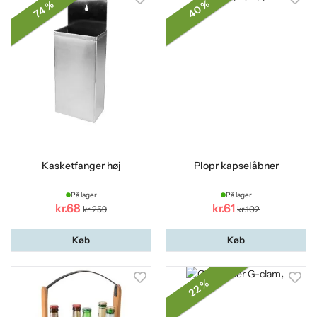
40 %
74 %
Kasketfanger høj
Plopr kapselåbner
På lager
På lager
kr.68
kr.61
kr.259
kr.102
Køb
Køb
22 %