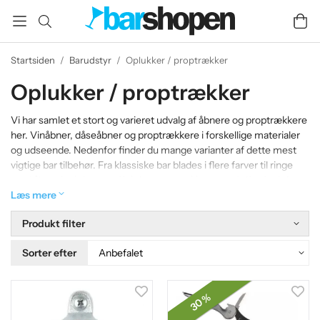
Startsiden
/
Barudstyr
/
Oplukker / proptrækker
Oplukker / proptrækker
Vi har samlet et stort og varieret udvalg af åbnere og proptrækkere
her. Vinåbner, dåseåbner og proptrækkere i forskellige materialer
og udseende. Nedenfor finder du mange varianter af dette mest
vigtige bar tilbehør. Fra klassiske bar blades i flere farver til ringe
med åbnerfunktion og effektive proptrækkere med sifonfunktion.
Her finder du alt dette og mere.
Læs mere
Produkt filter
Sorter efter
30 %