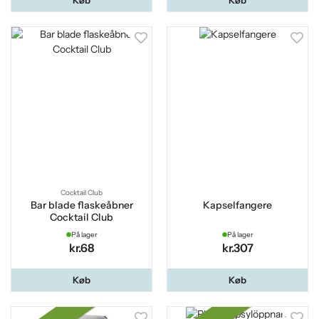
Cocktail Club
Bar blade flaskeåbner
Kapselfangere
Cocktail Club
På lager
På lager
kr.68
kr.307
Køb
Køb