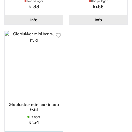
Ikke på lager
Ikke på lager
kr.88
kr.68
Info
Info
Øloplukker mini bar blade
hvid
På lager
kr.54