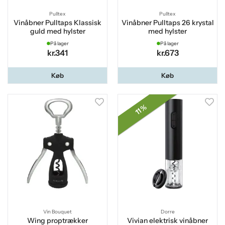
Pulltex
Pulltex
Vinåbner Pulltaps Klassisk
Vinåbner Pulltaps 26 krystal
guld med hylster
med hylster
På lager
På lager
kr.341
kr.673
Køb
Køb
11 %
Vin Bouquet
Dorre
Wing proptrækker
Vivian elektrisk vinåbner