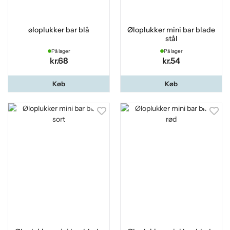
øloplukker bar blå
Øloplukker mini bar blade
stål
På lager
På lager
kr.68
kr.54
Køb
Køb