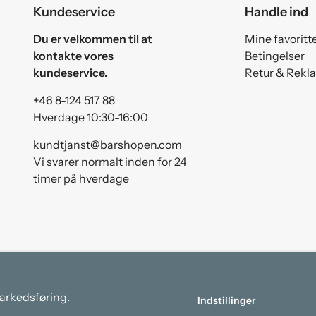
Kundeservice
Handle ind
Du er velkommen til at
Mine favoritt
kontakte vores
Betingelser
kundeservice.
Retur & Rekl
+46 8-124 517 88
Hverdage 10:30-16:00
kundtjanst@barshopen.com
Vi svarer normalt inden for 24
timer på hverdage
markedsføring.
Indstillinger