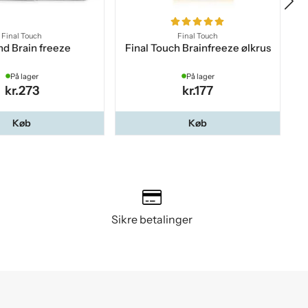
Final Touch
Final Touch
nd Brain freeze
Final Touch Brainfreeze ølkrus
Fi
På lager
På lager
kr.273
kr.177
Køb
Køb
Sikre betalinger