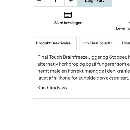
Læg i kurv
Sikre betalinger
Leverin
Produkt Beskrivelse
Om Final Touch
Pris
Final Touch Brainfreeze Jigger og Stopper,
alternativ korkprop og også fungerer som e
nemt måle en korrekt mængde i den kraniefo
lavet af silikone for at holde den ekstra tæt.
Kun håndvask