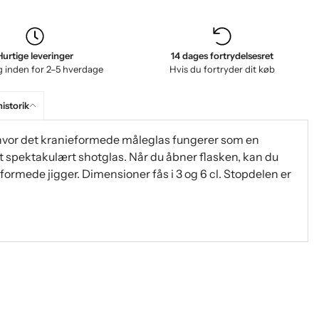
Hurtige leveringer
14 dages fortrydelsesret
g inden for 2–5 hverdage
Hvis du fortryder dit køb
historik
 hvor det kranieformede måleglas fungerer som en
t spektakulært shotglas. Når du åbner flasken, kan du
rmede jigger. Dimensioner fås i 3 og 6 cl. Stopdelen er