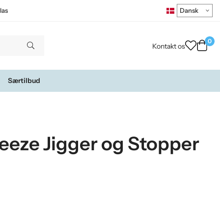
las
0
Kontakt os
Særtilbud
reeze Jigger og Stopper