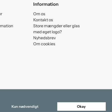
Information
er
Om os
Kontakt os
amation
Store mængder eller glas
med eget logo?
Nyhedsbrev
Om cookies
Kun nødvendigt
Okay