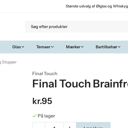
Største udvalg af Ølglas og Whiskyg
Glas
Temaer
Mærker
Bartilbehør
og Stopper
Final Touch
Final Touch Brainf
kr.95
På lager