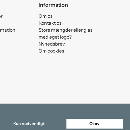
Information
er
Om os
Kontakt os
amation
Store mængder eller glas
med eget logo?
Nyhedsbrev
Om cookies
Kun nødvendigt
Okay