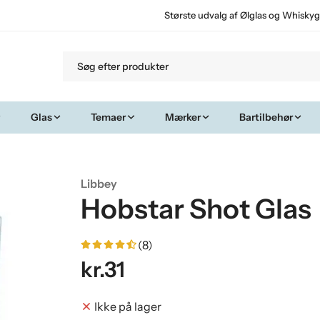
Største udvalg af Ølglas og Whiskyg
Glas
Temaer
Mærker
Bartilbehør
Libbey
Hobstar Shot Glas
(8)
kr.31
Ikke på lager