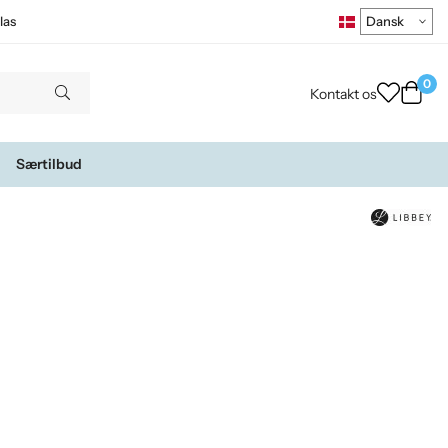
las
0
Kontakt os
Særtilbud