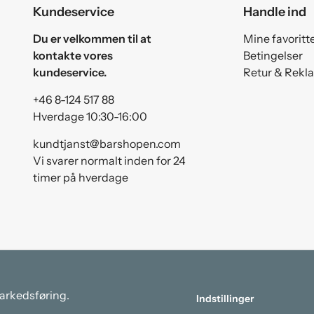
Kundeservice
Handle ind
Du er velkommen til at
Mine favoritt
kontakte vores
Betingelser
kundeservice.
Retur & Rekl
+46 8-124 517 88
Hverdage 10:30-16:00
kundtjanst@barshopen.com
Vi svarer normalt inden for 24
timer på hverdage
markedsføring.
Indstillinger