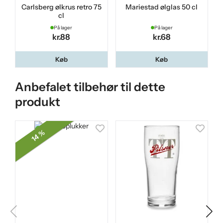
Carlsberg ølkrus retro 75
Mariestad ølglas 50 cl
cl
På lager
På lager
kr.88
kr.68
Køb
Køb
Anbefalet tilbehør til dette
produkt
14 %