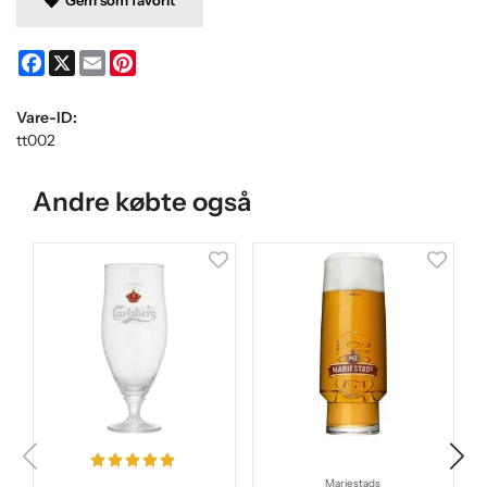
Facebook
X
Email
Pinterest
Vare-ID:
tt002
Andre købte også
Mariestads