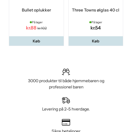
Bullet oplukker
Three Towns ølglas 40 cl
På lager
På lager
kr.88
kr.54
kr.102
Køb
Køb
3000 produkter til både hjemmebaren og
professionel baren
Levering på 2–5 hverdage.
Sikre betalinger