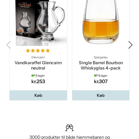
Glencairn
Spiegelau
Vandkaraffel Glencairn
Single Barrel Bourbon
neutral
Whiskyglas 4-pack
På lager
På lager
kr.253
kr.307
Køb
Køb
3000 produkter til både hjemmebaren og