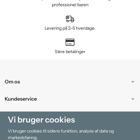
professionel baren
Levering på 2–5 hverdage.
Sikre betalinger
Om os
Kundeservice
Handle ind
Vi bruger cookies
Vi bruger cookies til sidens funktion, analyse af data og
Information
markedsføring.