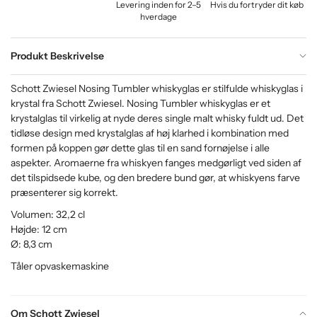
Levering inden for 2–5
Hvis du fortryder dit køb
hverdage
Produkt Beskrivelse
Schott Zwiesel Nosing Tumbler whiskyglas er stilfulde whiskyglas i
krystal fra Schott Zwiesel. Nosing Tumbler whiskyglas er et
krystalglas til virkelig at nyde deres single malt whisky fuldt ud. Det
tidløse design med krystalglas af høj klarhed i kombination med
formen på koppen gør dette glas til en sand fornøjelse i alle
aspekter. Aromaerne fra whiskyen fanges medgørligt ved siden af ​​
det tilspidsede kube, og den bredere bund gør, at whiskyens farve
præsenterer sig korrekt.
Volumen: 32,2 cl
Højde: 12 cm
Ø: 8,3 cm
Tåler opvaskemaskine
Om Schott Zwiesel