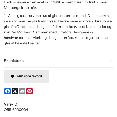
Exclusive-serien er lavet i kun 1960 eksemplarer, hvilket også er
Morbergs fødselsår.
"... At se glassene vokse ud af glaspusterens mund. Det er som at
se en organisme pludselig fryse". Denne serie af virkelig luksuriøse
glas fra Orrefors er designet af den kendte tv-profil, skuespiller og
kok Per Morberg. Sammen med Orrefors' designere og
håndværkere har Morberg designet en fed, men elegant serie af
glas af højeste kvalitet.
Prishistorik
Gem som favorit
Facebook
X
Email
Pinterest
Vare-ID:
ORR 6200004