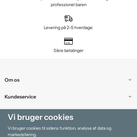
professionel baren
Levering på 2–5 hverdage.
Sikre betalinger
Om os
Kundeservice
Handle ind
Vi bruger cookies
Vi bruger cookies til sidens funktion, analyse af data og
Information
markedsføring.