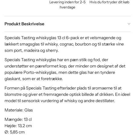
Levering inden for 2–5
Hvis du fortryder dit køb
hverdage
Produkt Beskrivelse
Specials Tasting whiskyglas 13 cl 6-pack er et velsmagende og
lækkert smagsglas til whisky, cognac, bourbon og til stærke vine
som port, madeira og sherry.
Specials Tasting whiskyglas har en pæn stilk og fod, der
understøtter en pæreformet kop, der minder om designet af det
populære Porto-whiskyglas, men dette glas har en tyndere
glaskant, som er at foretrække.
Formen på Specials Tasting efterlader plads til aromaerne til at
blomstre og giver et fremragende optisk billede af drikken. En ideel
model til sensorisk vurdering af whisky og andre destillater.
Materiale: Glas
Mængde: 13 cl
Højde: 13,2 cm
Ø: 5,85 cm