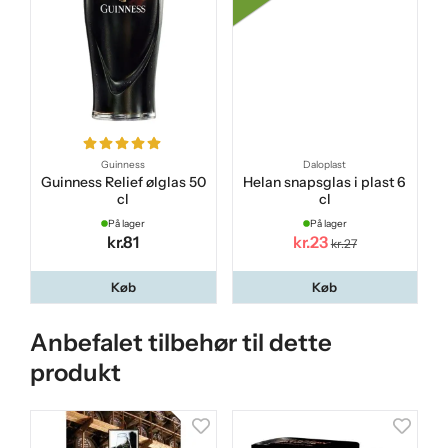
Guinness
Daloplast
Guinness Relief ølglas 50
Helan snapsglas i plast 6
cl
cl
På lager
På lager
kr.81
kr.23
kr.27
Køb
Køb
Anbefalet tilbehør til dette
produkt