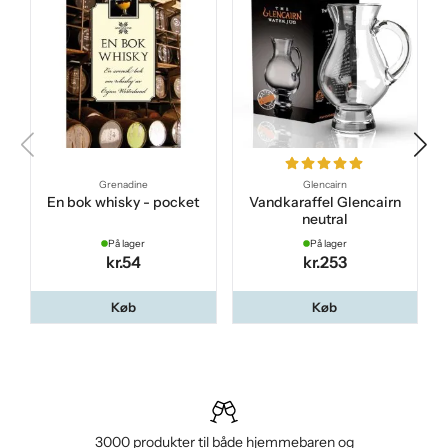
Grenadine
Glencairn
En bok whisky - pocket
Vandkaraffel Glencairn
neutral
På lager
På lager
kr.54
kr.253
Køb
Køb
3000 produkter til både hjemmebaren og