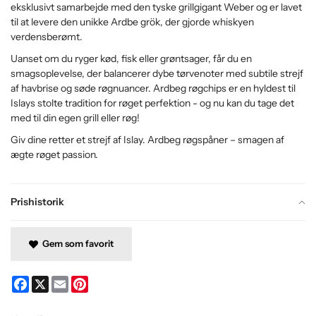
eksklusivt samarbejde med den tyske grillgigant Weber og er lavet
til at levere den unikke Ardbe grök, der gjorde whiskyen
verdensberømt.
Uanset om du ryger kød, fisk eller grøntsager, får du en
smagsoplevelse, der balancerer dybe tørvenoter med subtile strejf
af havbrise og søde røgnuancer. Ardbeg røgchips er en hyldest til
Islays stolte tradition for røget perfektion - og nu kan du tage det
med til din egen grill eller røg!
Giv dine retter et strejf af Islay. Ardbeg røgspåner – smagen af ​​
ægte røget passion.
Prishistorik
Gem som favorit
Facebook
X
Email
Pinterest