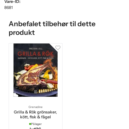
Vare-ID:
8681
Anbefalet tilbehør til dette
produkt
Grenadine
Grilla & Rök grönsaker,
kött, fisk & fågel
På lager