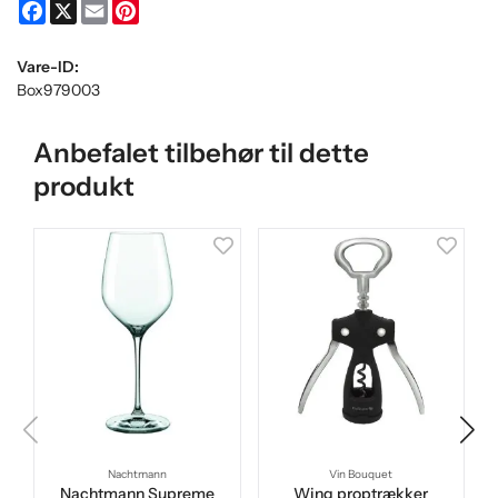
Facebook
X
Email
Pinterest
Vare-ID:
Box979003
Anbefalet tilbehør til dette
produkt
Nachtmann
Vin Bouquet
Nachtmann Supreme
Wing proptrækker