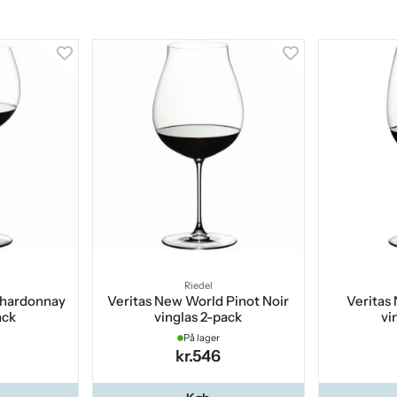
Riedel
Chardonnay
Veritas New World Pinot Noir
Veritas
ack
vinglas 2-pack
vi
På lager
kr.546