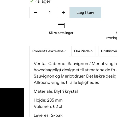
På lager
Læg i kurv
Sikre betalinger
Leverin
Produkt Beskrivelse
Om Riedel
Prishistor
Veritas Cabernet Sauvignon / Merlot vinglas 
hovedsageligt designet til at matche de fr
Sauvignon og Merlot druer. Det lækre design
Allround vinglas til alle lejligheder.
Materiale: Blyfri krystal
Højde: 235 mm
Volumen: 62 cl
Leveres i 2-pak