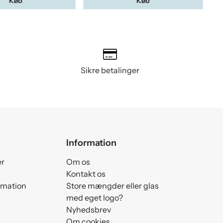
Køb
Køb
Sikre betalinger
Information
er
Om os
Kontakt os
amation
Store mængder eller glas
med eget logo?
Nyhedsbrev
Om cookies