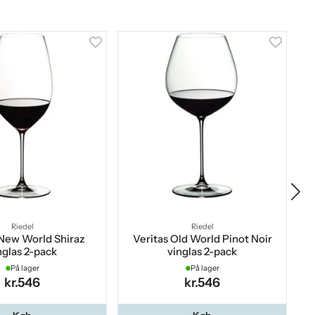
Riedel
Riedel
 New World Shiraz
Veritas Old World Pinot Noir
V
nglas 2-pack
vinglas 2-pack
På lager
På lager
kr.546
kr.546