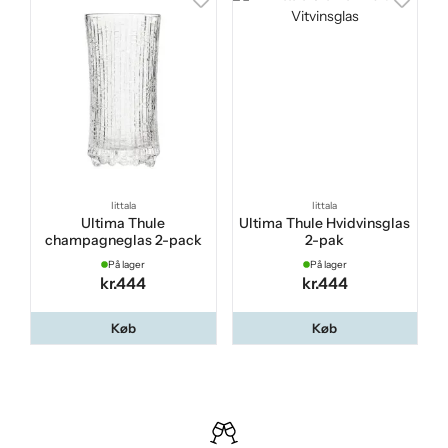
Iittala
Iittala
Ultima Thule
Ultima Thule Hvidvinsglas
champagneglas 2-pack
2-pak
På lager
På lager
kr.444
kr.444
Køb
Køb