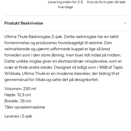
Levering inden for 2–5
Hvis du fortryder dit køb
hverdage
Produkt Beskrivelse
Ultima Thule Rødvinsglas 2-pak. Dette rødvinsglas har en taktil
fornemmelse og produceres hovedsageligt til rødvine. Den
velmarkerede og ujævnt udformede kuppel er lige så bred
forneden som i den store åbning, men buer lidt indad på midten.
Dette unikke vinglas giver en ekstraordinær vinoplevelse, som er
svær at finde andre steder. Designet så tidligt som i 1968 af Tapio
Wirkkala, Ultima Thule er en moderne klassiker, der bidrog til et
gennembrud for Iittala og satte det på designkortet.
Volumen: 230 ml
Højde: 12,3 cm
Bredde: 7,6 cm
Tåler opvaskemaskine
Leveres i 2-pak