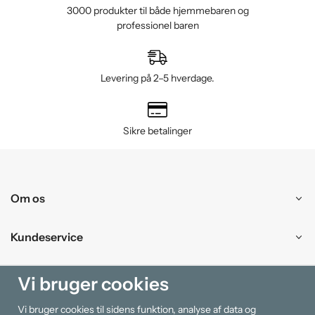
3000 produkter til både hjemmebaren og
professionel baren
Levering på 2–5 hverdage.
Sikre betalinger
Om os
Kundeservice
Handle ind
Vi bruger cookies
Vi bruger cookies til sidens funktion, analyse af data og
Information