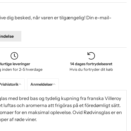
give dig besked, når varen er tilgængelig! Din e-mail-
ndelse
Hurtige leveringer
14 dages fortrydelsesret
g inden for 2–5 hverdage
Hvis du fortryder dit køb
Prishistorik
Anmeldelser
glas med bred bas og tydelig kupning fra franska Villeroy
 luftas och aromerna att frigöras på et föredømligt sätt.
omaer for en maksimal oplevelse. Ovid Rødvinsglas er en
yper af røde viner.