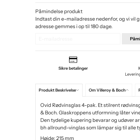
Påmindelse produkt
Indtast din e-mailadresse nedenfor, og vi vil 
adresse gemmes i op til 180 dage.
Påmi
Sikre betalinger
Leverin
Produkt Beskrivelse
Om Villeroy & Boch
Ovid Rødvinsglas 4-pak. Et stilrent rødvins
& Boch. Glaskroppens utformning låter vinet
Den tydelige kupering bevarar og udøver ar
bh allround-vinglas som lämpar sig til alle t
Højde: 215 mm