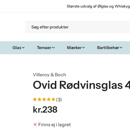
Største udvalg af Ølglas og Whiskyg
Glas
Temaer
Mærker
Bartilbehør
Villeroy & Boch
Ovid Rødvinsglas 
(3)
kr.238
Finns ej i lagret