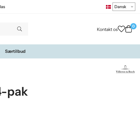
las
0
Kontakt os
Særtilbud
4-pak