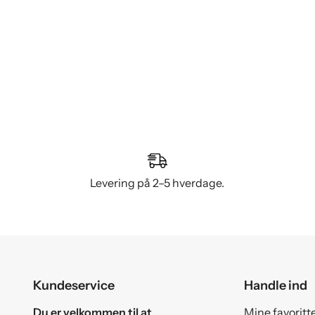
Levering på 2–5 hverdage.
Kundeservice
Handle ind
Du er velkommen til at
Mine favoritt