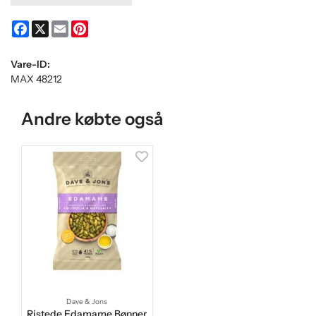
Facebook
X
Email
Pinterest
Vare-ID:
MAX 48212
Andre købte også
Dave & Jons
Ristede Edamame Bønner