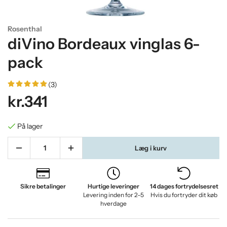
Rosenthal
diVino Bordeaux vinglas 6-
pack
(3)
kr.341
På lager
Læg i kurv
Sikre betalinger
Hurtige leveringer
14 dages fortrydelsesret
Levering inden for 2–5
Hvis du fortryder dit køb
hverdage