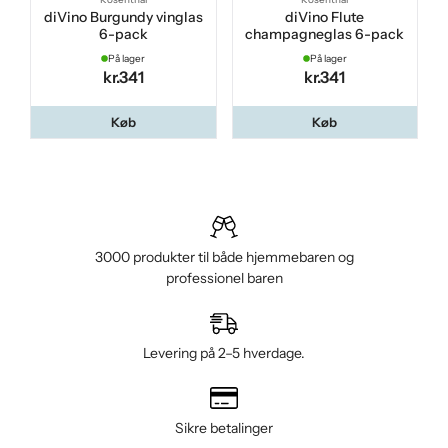
diVino Burgundy vinglas
diVino Flute
6-pack
champagneglas 6-pack
På lager
På lager
kr.341
kr.341
Køb
Køb
3000 produkter til både hjemmebaren og
professionel baren
Levering på 2–5 hverdage.
Sikre betalinger