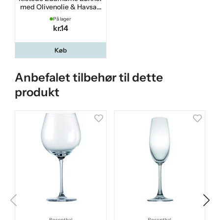
med Olivenolie & Havsalt
100 g
På lager
kr.14
Køb
Anbefalet tilbehør til dette
produkt
Rosenthal
Rosenthal