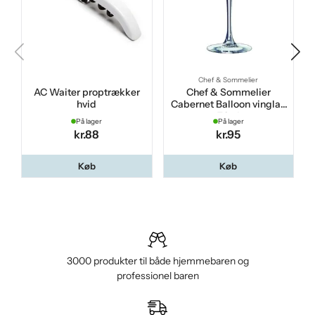
Chef & Sommelier
AC Waiter proptrækker
Chef & Sommelier
hvid
Cabernet Balloon vinglas
70 cl
På lager
På lager
kr.88
kr.95
Køb
Køb
3000 produkter til både hjemmebaren og
professionel baren