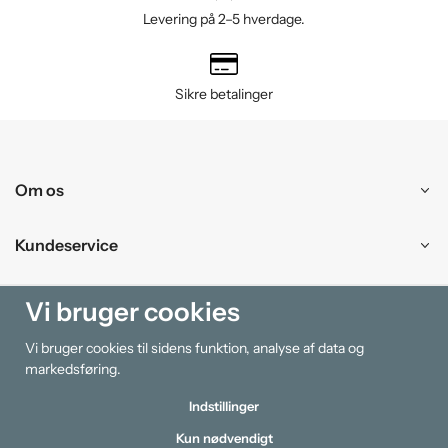
Levering på 2–5 hverdage.
Sikre betalinger
Om os
Kundeservice
Handle ind
Vi bruger cookies
Vi bruger cookies til sidens funktion, analyse af data og
Information
markedsføring.
Indstillinger
Kun nødvendigt