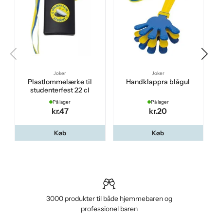
Joker
Joker
Plastlommelærke til
Handklappra blågul
studenterfest 22 cl
På lager
På lager
kr.47
kr.20
Køb
Køb
3000 produkter til både hjemmebaren og
professionel baren