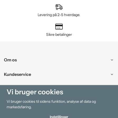
Levering på 2–5 hverdage.
Sikre betalinger
Om os
Kundeservice
Handle ind
Vi bruger cookies
Vi bruger cookies til sidens funktion, analyse af data og
Information
markedsføring.
Indstillinger