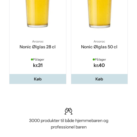
Arcoroc
Arcoroc
Nonic Ølglas 28 cl
Nonic Ølglas 50 cl
På lager
På lager
kr.31
kr.40
Køb
Køb
3000 produkter til både hjemmebaren og
professionel baren