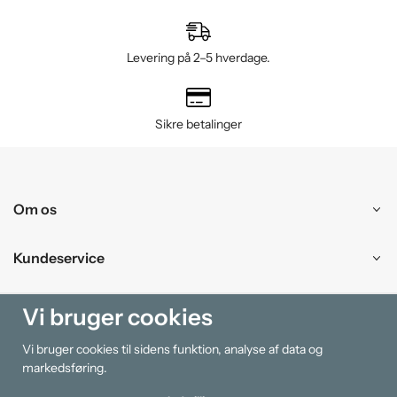
Levering på 2–5 hverdage.
Sikre betalinger
Om os
Kundeservice
Handle ind
Vi bruger cookies
Vi bruger cookies til sidens funktion, analyse af data og
Information
markedsføring.