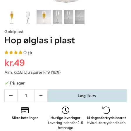
Goldplast
Hop ølglas i plast
(1)
kr.49
Alm.
kr.58
. Du sparer
kr.9
(
16
%)
På lager
Læg i kurv
Sikre betalinger
Hurtige leveringer
14 dages fortrydelsesret
Levering inden for 2–5
Hvis du fortryder dit køb
hverdage