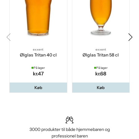
exxent
exxent
Ølglas Tritan 40 cl
Ølglas Tritan 58 cl
På lager
På lager
kr.47
kr.68
Køb
Køb
3000 produkter til både hjemmebaren og
professionel baren