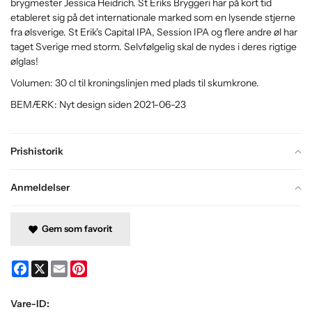
brygmester Jessica Heidrich. St Eriks Bryggeri har på kort tid
etableret sig på det internationale marked som en lysende stjerne
fra ølsverige. St Erik's Capital IPA, Session IPA og flere andre øl har
taget Sverige med storm. Selvfølgelig skal de nydes i deres rigtige
ølglas!
Volumen: 30 cl til kroningslinjen med plads til skumkrone.
BEMÆRK: Nyt design siden 2021-06-23
Prishistorik
Anmeldelser
Gem som favorit
Facebook
X
Email
Pinterest
Vare-ID: