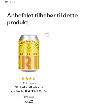
Gt1098
Anbefalet tilbehør til dette
produkt
S:t Eriks Bryggeri
St. Eriks alkoholfri
glutenfri IPA 33 cl 0,5 %
På lager
kr.20