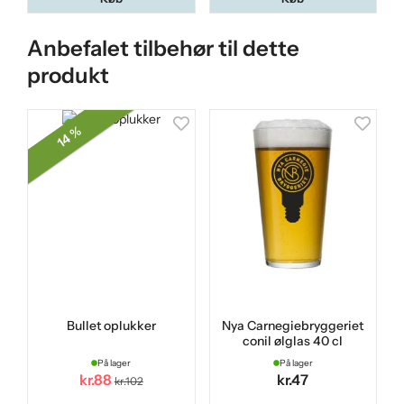
Anbefalet tilbehør til dette
produkt
14 %
Bullet oplukker
Nya Carnegiebryggeriet
conil ølglas 40 cl
På lager
På lager
kr.88
kr.47
kr.102