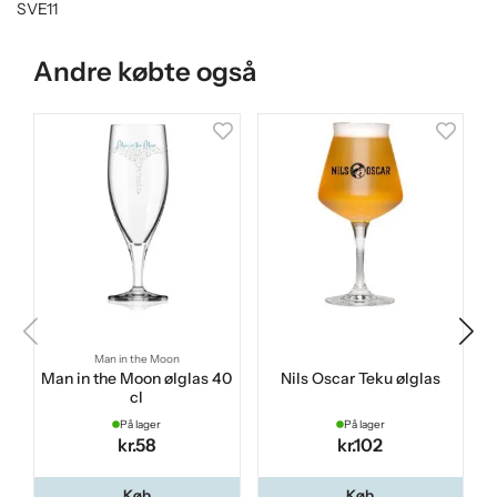
SVE11
Andre købte også
Man in the Moon
Man in the Moon ølglas 40
Nils Oscar Teku ølglas
cl
På lager
På lager
kr.58
kr.102
Køb
Køb