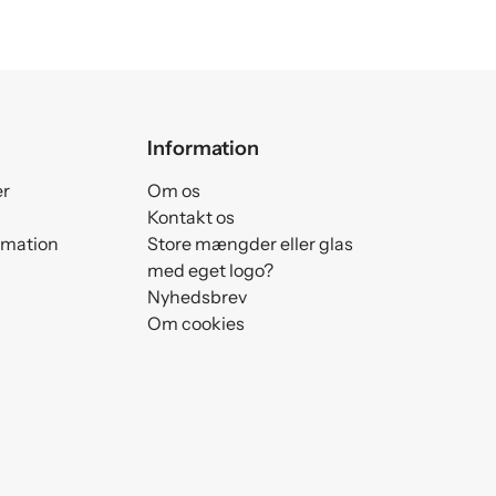
Information
er
Om os
Kontakt os
amation
Store mængder eller glas
med eget logo?
Nyhedsbrev
Om cookies