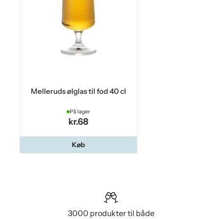
Melleruds ølglas til fod 40 cl
På lager
kr.68
Køb
3000 produkter til både