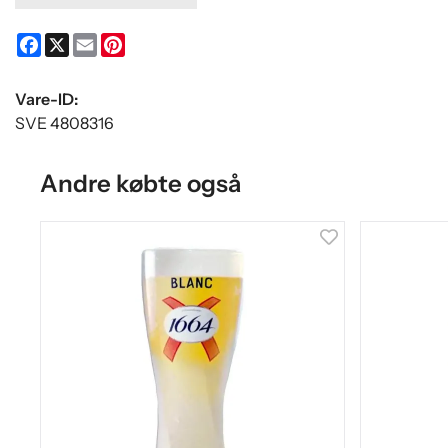
Facebook
X
Email
Pinterest
Vare-ID:
SVE 4808316
Andre købte også