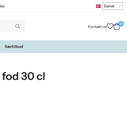
las
0
Kontakt os
Særtilbud
 fod 30 cl