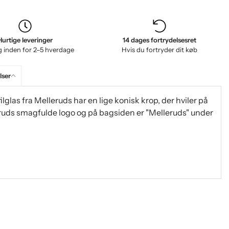
Hurtige leveringer
14 dages fortrydelsesret
g inden for 2–5 hverdage
Hvis du fortryder dit køb
ser
filglas fra Melleruds har en lige konisk krop, der hviler på
elleruds smagfulde logo og på bagsiden er "Melleruds" under