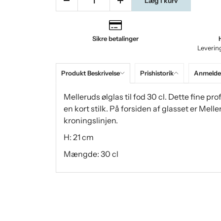
Læg i kurv
Sikre betalinger
Leverin
Produkt Beskrivelse
Prishistorik
Anmeldel
Melleruds ølglas til fod 30 cl. Dette fine pro
en kort stilk. På forsiden af ​​glasset er M
kroningslinjen.
H: 21 cm
Mængde: 30 cl