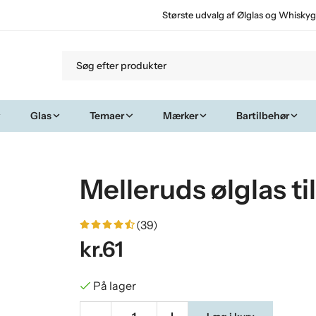
Største udvalg af Ølglas og Whiskyg
Glas
Temaer
Mærker
Bartilbehør
Melleruds ølglas til
(39)
kr.61
På lager