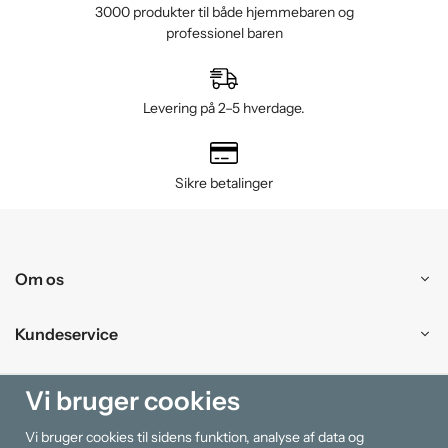
3000 produkter til både hjemmebaren og
professionel baren
Levering på 2–5 hverdage.
Sikre betalinger
Om os
Kundeservice
Handle ind
Vi bruger cookies
Vi bruger cookies til sidens funktion, analyse af data og
Information