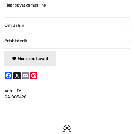
Tåler opvaskemaskine
Om Sahm
Prishistorik
Gem som favorit
Facebook
X
Email
Pinterest
Vare-ID:
SA1005426