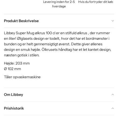
Levering inden for 2–5
Hvis du fortryder dit køb
hverdage
Produkt Beskrivelse
Libbey Super Mug ølkrus 100 cl er en stilfuld ølkrus , der rummer
en liter! Ølglasets design er todelt, hvor det har et bordmønster i
bunden og er helt gennemsigtigt øverst. Dette giver øllenes
design en smuk højde. Ölkrusets håndtag har et let kantet design,
næsten gotisk i stilen.
Højde: 203 mm
Ø 102 mm
Tåler opvaskemaskine
Om Libbey
Prishistorik