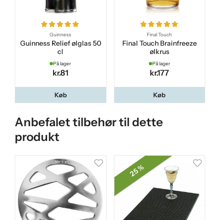
Guinness
Final Touch
Guinness Relief ølglas 50
Final Touch Brainfreeze
cl
ølkrus
På lager
På lager
kr.81
kr.177
Køb
Køb
Anbefalet tilbehør til dette
produkt
25 %