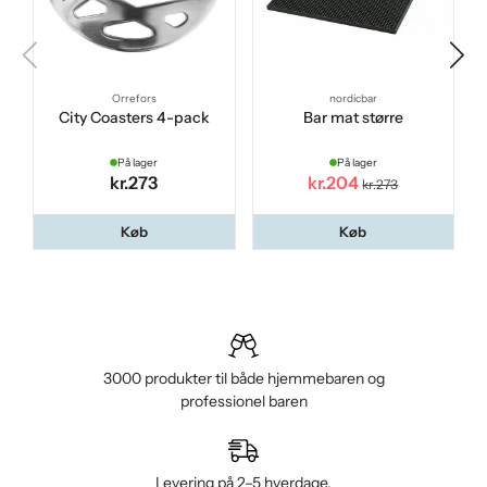
Orrefors
nordicbar
City Coasters 4-pack
Bar mat større
På lager
På lager
kr.273
kr.204
kr.273
Køb
Køb
3000 produkter til både hjemmebaren og
professionel baren
Levering på 2–5 hverdage.