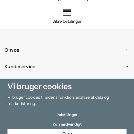
Sikre betalinger
Om os
Kundeservice
Handle ind
Vi bruger cookies
Vi bruger cookies til sidens funktion, analyse af data og
Information
markedsføring.
Indstillinger
Kun nødvendigt
Okay