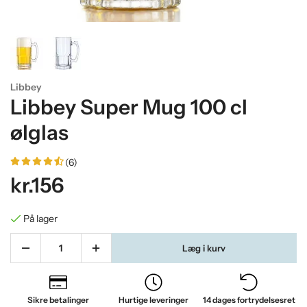
Libbey
Libbey Super Mug 100 cl
ølglas
(6)
kr.156
På lager
Læg i kurv
Sikre betalinger
Hurtige leveringer
14 dages fortrydelsesret