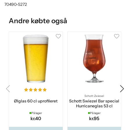
70490-5272
Andre købte også
Schott Zwiesel
Ølglas 60 cl uprofileret
Schott Swiezel Bar special
Hurricaneglas 53 cl
På lager
På lager
kr.40
kr.95