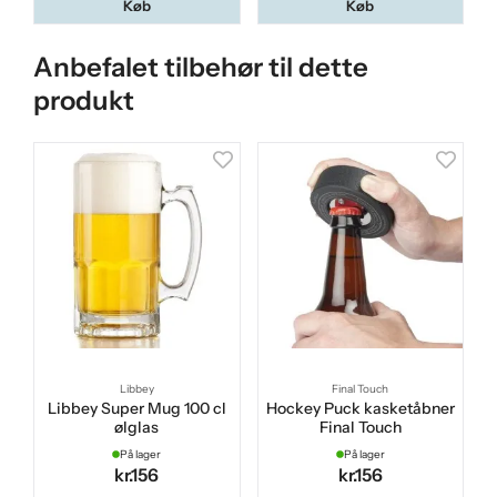
Køb
Køb
Anbefalet tilbehør til dette
produkt
Libbey
Final Touch
Libbey Super Mug 100 cl
Hockey Puck kasketåbner
ølglas
Final Touch
På lager
På lager
kr.156
kr.156