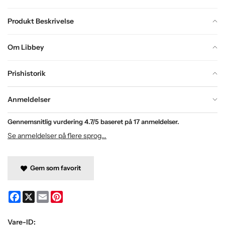
Produkt Beskrivelse
Om Libbey
Prishistorik
Anmeldelser
Gennemsnitlig vurdering
4.7
/5 baseret på
17
anmeldelser.
Se anmeldelser på flere sprog...
Gem som favorit
Facebook
X
Email
Pinterest
Vare-ID: