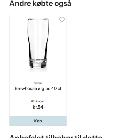
Andre købte også
Sahm
Brewhouse ølglas 40 cl
På lager
kr.54
Køb
Anbefalet tilbehør til dette