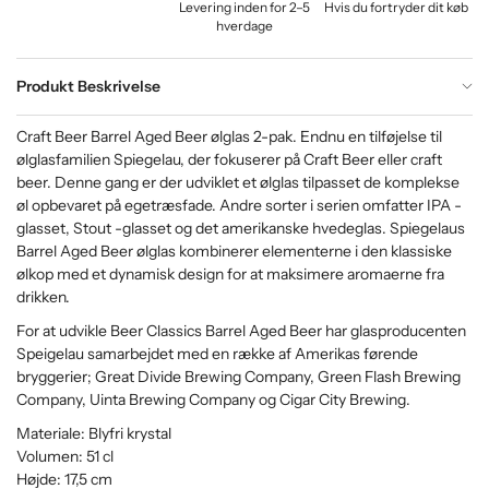
Levering inden for 2–5
Hvis du fortryder dit køb
hverdage
Produkt Beskrivelse
Craft Beer Barrel Aged Beer ølglas 2-pak. Endnu en tilføjelse til
ølglasfamilien Spiegelau, der fokuserer på Craft Beer eller craft
beer. Denne gang er der udviklet et ølglas tilpasset de komplekse
øl opbevaret på egetræsfade. Andre sorter i serien omfatter IPA -
glasset, Stout -glasset og det amerikanske hvedeglas. Spiegelaus
Barrel Aged Beer ølglas kombinerer elementerne i den klassiske
ølkop med et dynamisk design for at maksimere aromaerne fra
drikken.
For at udvikle Beer Classics Barrel Aged Beer har glasproducenten
Speigelau samarbejdet med en række af Amerikas førende
bryggerier; Great Divide Brewing Company, Green Flash Brewing
Company, Uinta Brewing Company og Cigar City Brewing.
Materiale: Blyfri krystal
Volumen: 51 cl
Højde: 17,5 cm