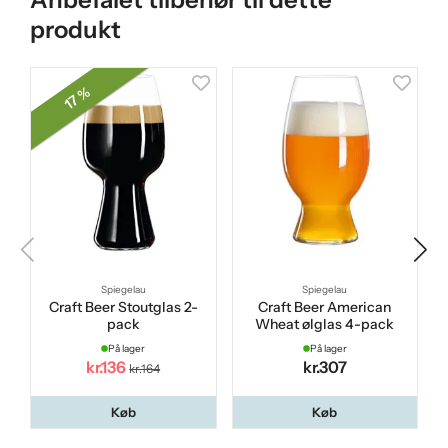
produkt
17 %
Spiegelau
Spiegelau
Craft Beer Stoutglas 2-
Craft Beer American
pack
Wheat ølglas 4-pack
På lager
På lager
kr.136
kr.307
kr.164
Køb
Køb