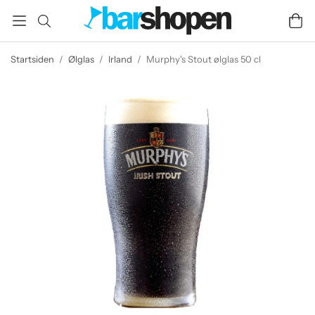
Startsiden
/
Ølglas
/
Irland
/
Murphy's Stout ølglas 50 cl