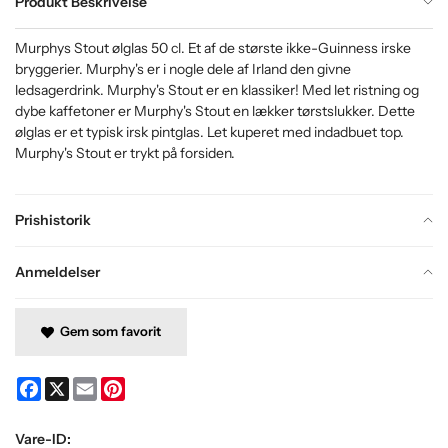
Produkt Beskrivelse
Murphys Stout ølglas 50 cl. Et af de største ikke-Guinness irske
bryggerier. Murphy's er i nogle dele af Irland den givne
ledsagerdrink. Murphy's Stout er en klassiker! Med let ristning og
dybe kaffetoner er Murphy's Stout en lækker tørstslukker. Dette
ølglas er et typisk irsk pintglas. Let kuperet med indadbuet top.
Murphy's Stout er trykt på forsiden.
Prishistorik
Anmeldelser
Gem som favorit
Facebook
X
Email
Pinterest
Vare-ID: