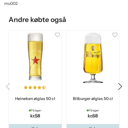
mu002
Andre købte også
Heineken ølglas 50 cl
Bitburger ølglas 50 cl
På lager
På lager
kr.58
kr.68