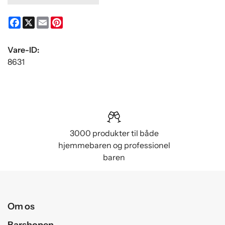
Facebook
X
Email
Pinterest
Vare-ID:
8631
3000 produkter til både
hjemmebaren og professionel
baren
Om os
Barshopen