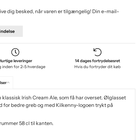
give dig besked, når varen er tilgængelig! Din e-mail-
ndelse
Hurtige leveringer
14 dages fortrydelsesret
g inden for 2–5 hverdage
Hvis du fortryder dit køb
ser
En klassisk Irish Cream Ale, som få har overset. Ølglasset
udad for bedre greb og med Kilkenny-logoen trykt på
rummer 58 cl til kanten.