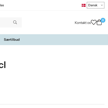
las
0
Kontakt os
Særtilbud
cl