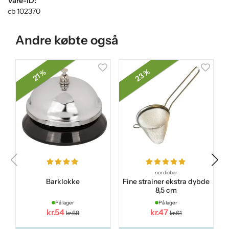
Vare-ID:
cb 102370
Andre købte også
23 %
21 %
nordicbar
Barklokke
Fine strainer ekstra dybde
8,5 cm
På lager
På lager
kr.54
kr.47
kr.68
kr.61