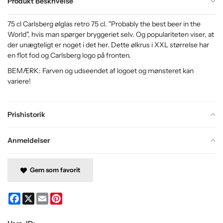
Produkt Beskrivelse
75 cl Carlsberg ølglas retro 75 cl. "Probably the best beer in the
World", hvis man spørger bryggeriet selv. Og populariteten viser, at
der unægteligt er noget i det her. Dette ølkrus i XXL størrelse har
en flot fod og Carlsberg logo på fronten.
BEMÆRK: Farven og udseendet af logoet og mønsteret kan
variere!
Prishistorik
Anmeldelser
Gem som favorit
Facebook
X
Email
Pinterest