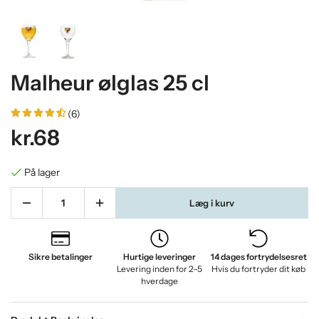
Malheur ølglas 25 cl
(6)
kr.68
På lager
Læg i kurv
Sikre betalinger
Hurtige leveringer
14 dages fortrydelsesret
Levering inden for 2–5
Hvis du fortryder dit køb
hverdage