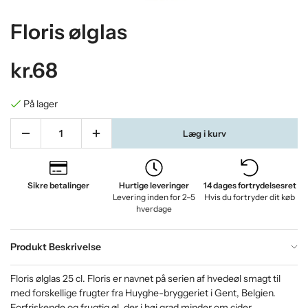
Floris ølglas
kr.68
På lager
Læg i kurv
Sikre betalinger
Hurtige leveringer
14 dages fortrydelsesret
Levering inden for 2–5
Hvis du fortryder dit køb
hverdage
Produkt Beskrivelse
Floris ølglas 25 cl. Floris er navnet på serien af ​​hvedeøl smagt til
med forskellige frugter fra Huyghe-bryggeriet i Gent, Belgien.
Forfriskende og frugtig øl, der i høj grad minder om cider.