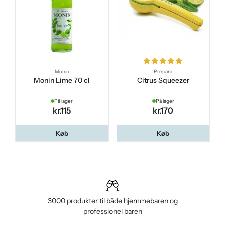
Monin
Prepara
Monin Lime 70 cl
Citrus Squeezer
På lager
På lager
kr.115
kr.170
Køb
Køb
3000 produkter til både hjemmebaren og
professionel baren