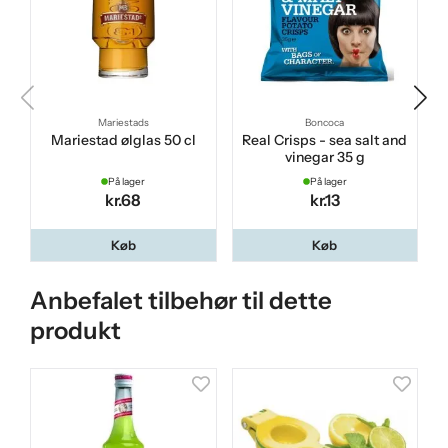
Mariestads
Boncoca
Mariestad ølglas 50 cl
Real Crisps - sea salt and
vinegar 35 g
På lager
På lager
kr.68
kr.13
Køb
Køb
Anbefalet tilbehør til dette
produkt