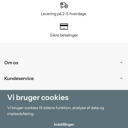
Levering på 2–5 hverdage.
Sikre betalinger
Om os
Kundeservice
Handle ind
Vi bruger cookies
Vi bruger cookies til sidens funktion, analyse af data og
Information
markedsføring.
Indstillinger