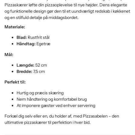
Pizzaskærer løfte din pizzaoplevelse til nye højder. Dens elegante
og funktionelle design gør den til et uundværligt redskab i køkkenet
og en stilfuld detalje på middagsbordet.
Materiale:
Blad:
Rustfrit stål
Håndtag:
Egetræ
Mål:
Længde:
52 cm
Bredde:
7,5 cm
Perfekt til:
Hurtig og præcis skæring
Nem håndtering og komfortabel brug
At imponere gæster ved enhver servering
Forkæl dig selv eller en, du holder af, med Pizzasabelen – den
ultimative pizzaskærer til perfektion i hver bid.