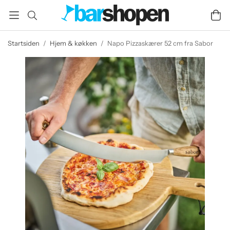
Startsiden
/
Hjem & køkken
/
Napo Pizzaskærer 52 cm fra Sabor