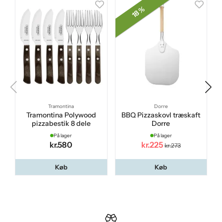
18 %
Tramontina
Dorre
Tramontina Polywood
BBQ Pizzaskovl træskaft
pizzabestik 8 dele
Dorre
På lager
På lager
kr.580
kr.225
kr.273
Køb
Køb