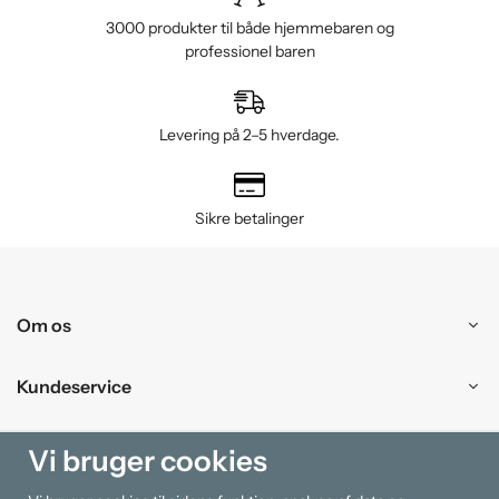
3000 produkter til både hjemmebaren og
professionel baren
Levering på 2–5 hverdage.
Sikre betalinger
Om os
Kundeservice
Handle ind
Vi bruger cookies