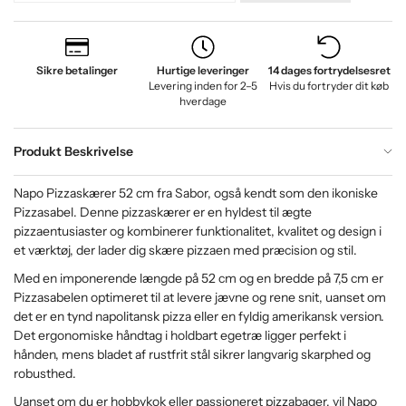
Sikre betalinger
Hurtige leveringer
14 dages fortrydelsesret
Levering inden for 2–5
Hvis du fortryder dit køb
hverdage
Produkt Beskrivelse
Napo Pizzaskærer 52 cm fra Sabor, også kendt som den ikoniske
Pizzasabel. Denne pizzaskærer er en hyldest til ægte
pizzaentusiaster og kombinerer funktionalitet, kvalitet og design i
et værktøj, der lader dig skære pizzaen med præcision og stil.
Med en imponerende længde på 52 cm og en bredde på 7,5 cm er
Pizzasabelen optimeret til at levere jævne og rene snit, uanset om
det er en tynd napolitansk pizza eller en fyldig amerikansk version.
Det ergonomiske håndtag i holdbart egetræ ligger perfekt i
hånden, mens bladet af rustfrit stål sikrer langvarig skarphed og
robusthed.
Uanset om du er hobbykok eller passioneret pizzabager, vil Napo