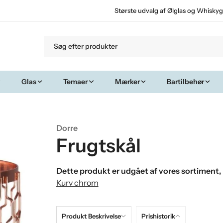
Største udvalg af Ølglas og Whiskyg
Glas
Temaer
Mærker
Bartilbehør
Dorre
Frugtskål
Dette produkt er udgået af vores sortiment, 
Kurv chrom
Produkt Beskrivelse
Prishistorik