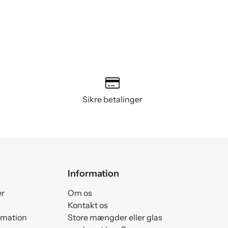
Sikre betalinger
Information
er
Om os
Kontakt os
amation
Store mængder eller glas