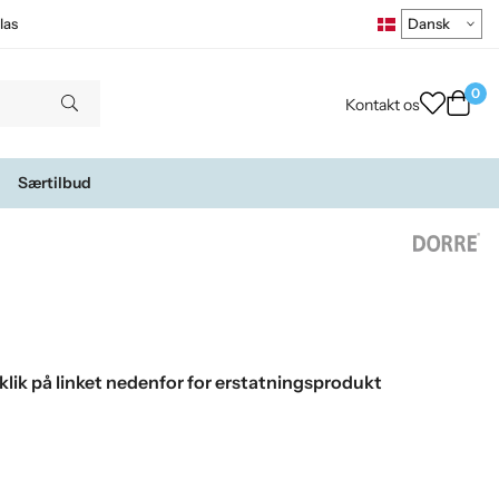
las
0
Kontakt os
Særtilbud
klik på linket nedenfor for erstatningsprodukt