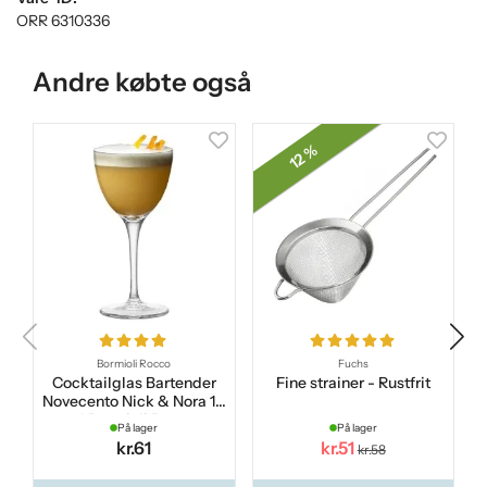
ORR 6310336
Andre købte også
12 %
Bormioli Rocco
Fuchs
Cocktailglas Bartender
Fine strainer - Rustfrit
Novecento Nick & Nora 16
cl Bormioli Rocco
På lager
På lager
kr.61
kr.51
kr.58