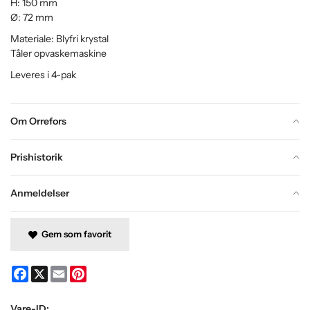
H: 150 mm
Ø: 72 mm
Materiale: Blyfri krystal
Tåler opvaskemaskine
Leveres i 4-pak
Om Orrefors
Prishistorik
Anmeldelser
Gem som favorit
Facebook
X
Email
Pinterest
Vare-ID: