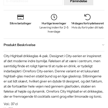
Påmindelse
Sikre betalinger
Hurtige leveringer
14 dages fortrydelsesret
Levering inden for 2–5
Hvis du fortryder dit køb
hverdage
Produkt Beskrivelse
City Highball drikkeglas 4-pak. Designet i City-serien er inspireret
af det moderne indre bymiljø. Følelsen af ​​at være i centrum, men
samtidig finde et roligt hjørne til at nyde en drink, er tydeligt
indarbejdet i Orrefors City-serien. Denne variant er et luksuriøst
highball-glas med en stabil bund og en lige glaskrop. Slibningerne
er sat lidt skævt, hvilket giver en dybde til designet, og det faktum,
at de fortsætter hele vejen ned gennem glasfoden, skaber en
følelse af højde og dynamik. Orrefors City Highball er et drikkeglas,
der er fremragende til cocktails samt grog eller limonade og tonic.
Vol.: 37 cl