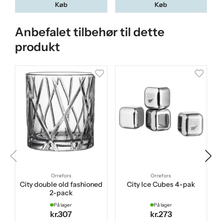
Køb
Køb
Anbefalet tilbehør til dette
produkt
Orrefors
Orrefors
City double old fashioned
City Ice Cubes 4-pak
C
2-pack
På lager
På lager
kr.307
kr.273