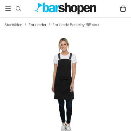
Startsiden
/
Forklæder
/
Forklæde Berkeley BiB sort