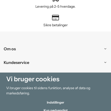
Levering på 2–5 hverdage.
Sikre betalinger
Om os
Kundeservice
Handle ind
Vi bruger cookies
Vi bruger cookies til sidens funktion, analyse af data og
Information
markedsføring.
Indstillinger
Kun nødvendigt