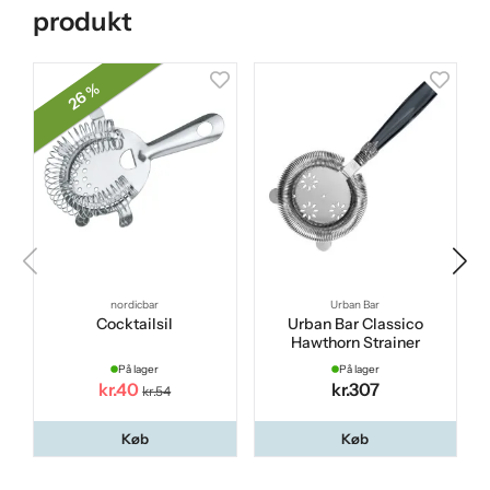
produkt
26 %
nordicbar
Urban Bar
Cocktailsil
Urban Bar Classico
M
Hawthorn Strainer
På lager
På lager
kr.40
kr.307
kr.54
Køb
Køb