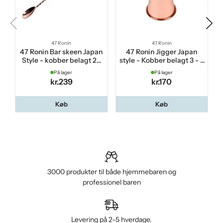
47 Ronin
47 Ronin
47 Ronin Bar skeen Japan
47 Ronin Jigger Japan
Style - kobber belagt 27
style - Kobber belagt 3 - 5
cm
cl
På lager
På lager
kr.239
kr.170
Køb
Køb
3000 produkter til både hjemmebaren og
professionel baren
Levering på 2–5 hverdage.