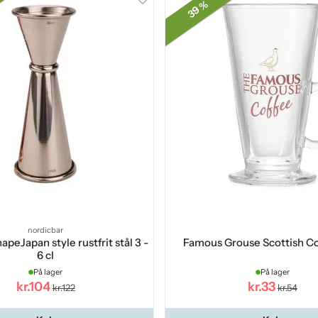
39 %
nordicbar
apeJapan style rustfrit stål 3 -
Famous Grouse Scottish Co
6 cl
På lager
På lager
kr.104
kr.33
kr.122
kr.54