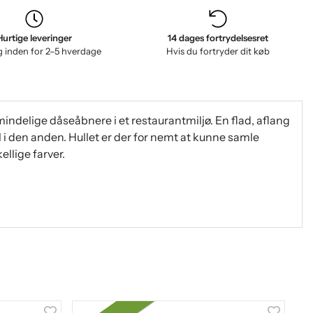
Hurtige leveringer
14 dages fortrydelsesret
g inden for 2–5 hverdage
Hvis du fortryder dit køb
indelige dåseåbnere i et restaurantmiljø. En flad, aflang
 i den anden. Hullet er der for nemt at kunne samle
ellige farver.