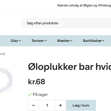
Største udvalg af Ølglas og Whiskyg
Glas
Temaer
Mærker
Bartilbehør
hvid
Øloplukker bar hvi
kr.68
På lager
Læg i kurv