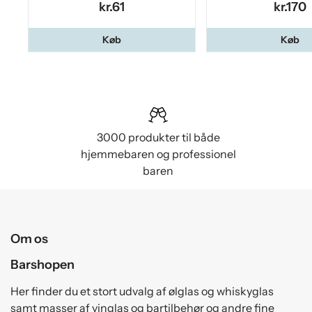
kr.61
kr.170
Køb
Køb
3000 produkter til både
hjemmebaren og professionel
baren
Om os
Barshopen
Her finder du et stort udvalg af ølglas og whiskyglas
samt masser af vinglas og bartilbehør og andre fine