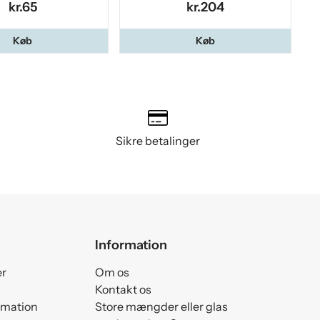
kr.65
kr.204
Køb
Køb
Sikre betalinger
Information
er
Om os
Kontakt os
amation
Store mængder eller glas