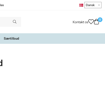
las
0
Kontakt os
Særtilbud
d