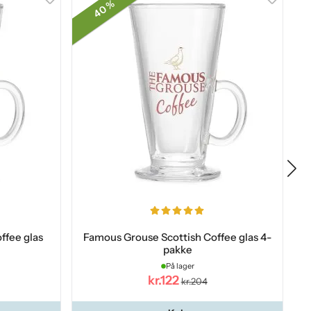
40 %
ffee glas
Famous Grouse Scottish Coffee glas 4-
pakke
På lager
kr.122
kr.204