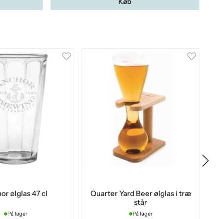
Køb
or ølglas 47 cl
Quarter Yard Beer ølglas i træ
står
På lager
På lager