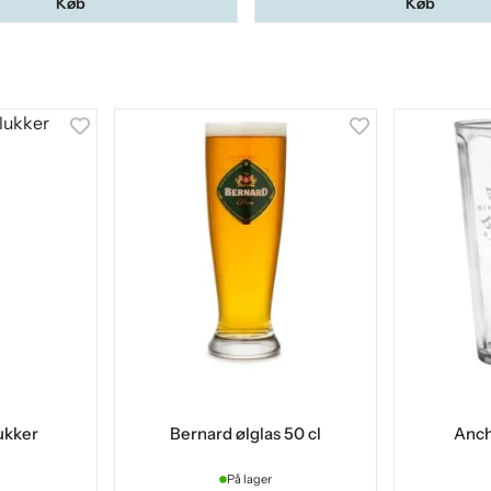
Køb
Køb
lukker
Bernard ølglas 50 cl
Anch
På lager