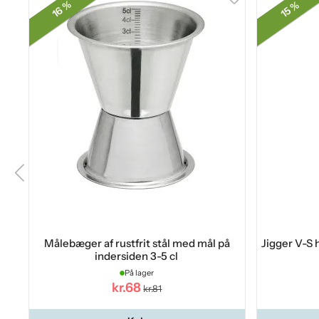
16 %
15 %
Målebæger af rustfrit stål med mål på
Jigger V-S h
indersiden 3-5 cl
På lager
kr.68
kr.81