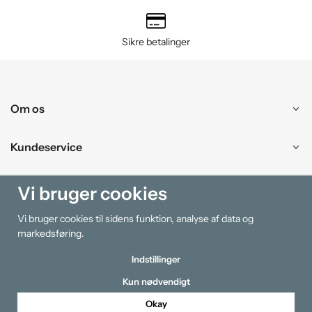
Sikre betalinger
Om os
Kundeservice
Handle ind
Vi bruger cookies
Vi bruger cookies til sidens funktion, analyse af data og
Information
markedsføring.
Indstillinger
Kun nødvendigt
Okay