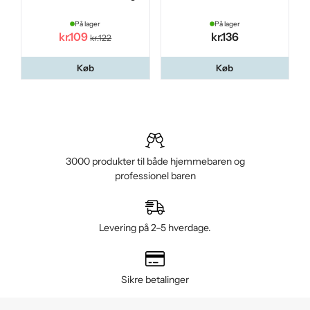
På lager
På lager
kr.109
kr.136
kr.122
Køb
Køb
3000 produkter til både hjemmebaren og
professionel baren
Levering på 2–5 hverdage.
Sikre betalinger