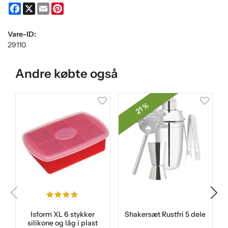
Facebook
X
Email
Pinterest
Vare-ID:
29110
Andre købte også
21 %
Isform XL 6 stykker
Shakersæt Rustfri 5 dele
silikone og låg i plast