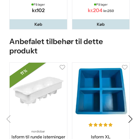
På lager
På lager
kr.102
kr.204
kr.259
Køb
Køb
Anbefalet tilbehør til dette
produkt
11 %
nordicbar
Isform til runde isterninger
Isform XL