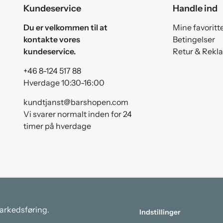
Kundeservice
Handle ind
Du er velkommen til at
Mine favoritt
kontakte vores
Betingelser
kundeservice.
Retur & Rekl
+46 8-124 517 88
Hverdage 10:30-16:00
kundtjanst@barshopen.com
Vi svarer normalt inden for 24
timer på hverdage
markedsføring.
Indstillinger