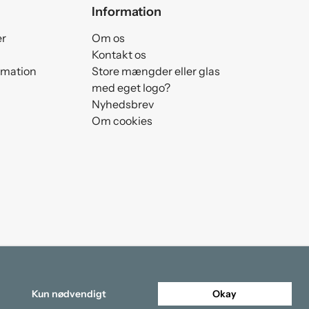
Information
er
Om os
Kontakt os
amation
Store mængder eller glas
med eget logo?
Nyhedsbrev
Om cookies
Kun nødvendigt
Okay