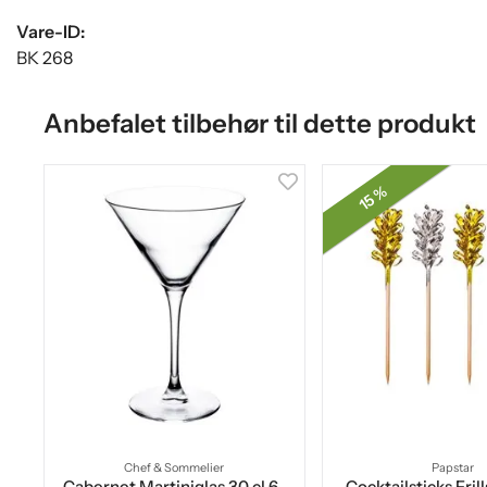
Vare-ID:
BK 268
Anbefalet tilbehør til dette produkt
15 %
Chef & Sommelier
Papstar
Cabernet Martiniglas 30 cl 6-
Cocktailsticks Fril