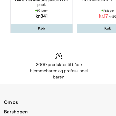
pack
På lager
På lager
kr.341
kr.17
kr.2
Køb
Køb
3000 produkter til både
hjemmebaren og professionel
baren
Om os
Barshopen