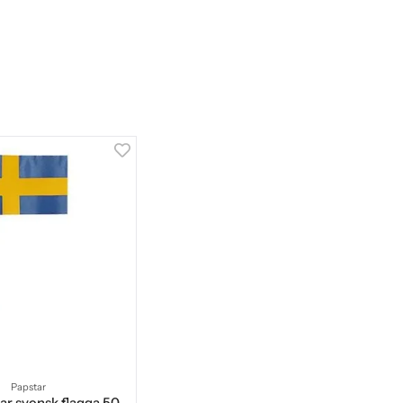
Papstar
ar svensk flagga 50