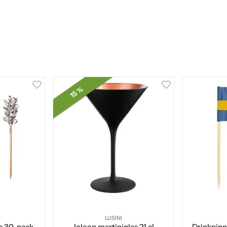
15 %
LUSINI
ls 30-pack
Joleen martiniglas 21 cl
Drinkpinn