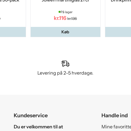
På lager
kr.116
0
kr.136
Køb
Levering på 2–5 hverdage.
Kundeservice
Handle ind
Du er velkommen til at
Mine favoritt