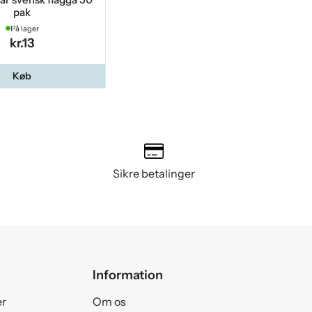
pak
På lager
kr.13
Køb
Sikre betalinger
Information
er
Om os